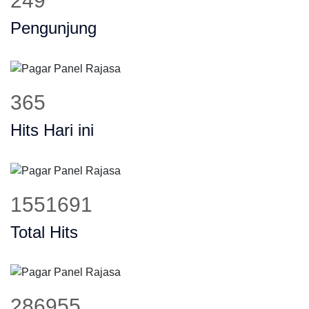
315
Pengunjung
467
Hits Hari ini
1984993
Total Hits
367086