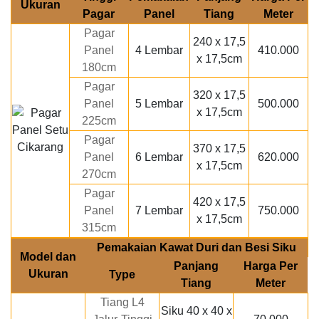
Ukuran
Pagar
Panel
Tiang
Meter
Pagar
240 x 17,5
Panel
4 Lembar
410.000
x 17,5cm
180cm
Pagar
320 x 17,5
Panel
5 Lembar
500.000
x 17,5cm
225cm
Pagar
370 x 17,5
Panel
6 Lembar
620.000
x 17,5cm
270cm
Pagar
420 x 17,5
Panel
7 Lembar
750.000
x 17,5cm
315cm
Pemakaian Kawat Duri dan Besi Siku
Model dan
Panjang
Harga Per
Ukuran
Type
Tiang
Meter
Tiang L4
Siku 40 x 40 x