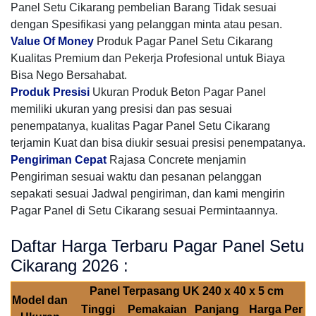
Panel Setu Cikarang pembelian Barang Tidak sesuai
dengan Spesifikasi yang pelanggan minta atau pesan.
Value Of Money
Produk Pagar Panel Setu Cikarang
Kualitas Premium dan Pekerja Profesional untuk Biaya
Bisa Nego Bersahabat.
Produk Presisi
Ukuran Produk Beton Pagar Panel
memiliki ukuran yang presisi dan pas sesuai
penempatanya, kualitas Pagar Panel Setu Cikarang
terjamin Kuat dan bisa diukir sesuai presisi penempatanya.
Pengiriman Cepat
Rajasa Concrete menjamin
Pengiriman sesuai waktu dan pesanan pelanggan
sepakati sesuai Jadwal pengiriman, dan kami mengirin
Pagar Panel di Setu Cikarang sesuai Permintaannya.
Daftar Harga Terbaru Pagar Panel Setu
Cikarang 2026 :
Panel Terpasang UK 240 x 40 x 5 cm
Model dan
Tinggi
Pemakaian
Panjang
Harga Per