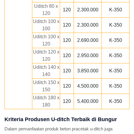
Uditch 80 x
120
2.300.000
K-350
120
Uditch 100 x
120
2.300.000
K-350
100
Uditch 100 x
120
2.690.000
K-350
120
Uditch 120 x
120
2.950.000
K-350
120
Uditch 140 x
120
3.850.000
K-350
140
Uditch 150 x
120
4.500.000
K-350
150
Uditch 180 x
120
5.400.000
K-350
180
Kriteria Produsen U-ditch Terbaik di Bungur
Dalam pemanfaatan produk beton pracetak u-ditch juga