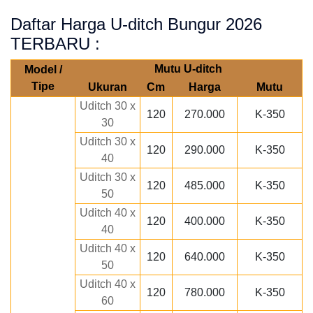
Daftar Harga U-ditch Bungur 2026
TERBARU :
Mutu U-ditch
Model /
Tipe
Ukuran
Cm
Harga
Mutu
Uditch 30 x
120
270.000
K-350
30
Uditch 30 x
120
290.000
K-350
40
Uditch 30 x
120
485.000
K-350
50
Uditch 40 x
120
400.000
K-350
40
Uditch 40 x
120
640.000
K-350
50
Uditch 40 x
120
780.000
K-350
60