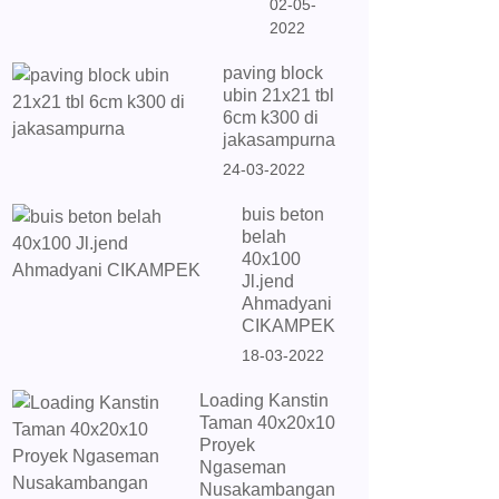
02-05-
2022
paving block
ubin 21x21 tbl
6cm k300 di
jakasampurna
24-03-2022
buis beton
belah
40x100
Jl.jend
Ahmadyani
CIKAMPEK
18-03-2022
Loading Kanstin
Taman 40x20x10
Proyek
Ngaseman
Nusakambangan