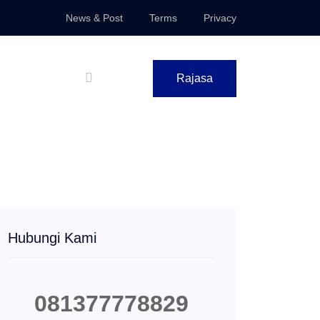
News & Post
Terms
Privacy
Rajasa
Hubungi Kami
081377778829