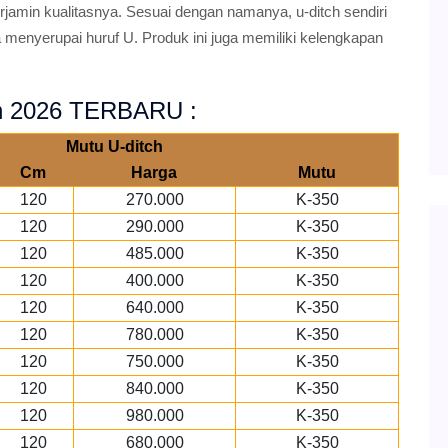
jamin kualitasnya. Sesuai dengan namanya, u-ditch sendiri
menyerupai huruf U. Produk ini juga memiliki kelengkapan
gin 2026 TERBARU :
Mutu U-ditch
Cm
Harga
Mutu
120
270.000
K-350
120
290.000
K-350
120
485.000
K-350
120
400.000
K-350
120
640.000
K-350
120
780.000
K-350
120
750.000
K-350
120
840.000
K-350
120
980.000
K-350
120
680.000
K-350