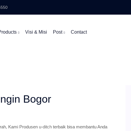
5550
Products
Visi & Misi
Post
Contact
ingin Bogor
urah, Kami Produsen
u-ditch
terbaik bisa membantu Anda