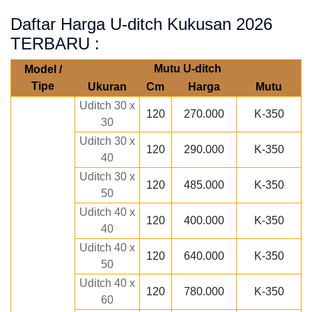
Daftar Harga U-ditch Kukusan 2026
TERBARU :
Mutu U-ditch
Model /
Tipe
Ukuran
Cm
Harga
Mutu
Uditch 30 x
120
270.000
K-350
30
Uditch 30 x
120
290.000
K-350
40
Uditch 30 x
120
485.000
K-350
50
Uditch 40 x
120
400.000
K-350
40
Uditch 40 x
120
640.000
K-350
50
Uditch 40 x
120
780.000
K-350
60