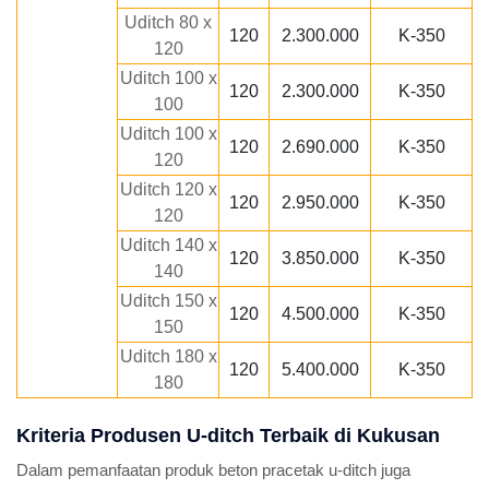
Uditch 80 x
120
2.300.000
K-350
120
Uditch 100 x
120
2.300.000
K-350
100
Uditch 100 x
120
2.690.000
K-350
120
Uditch 120 x
120
2.950.000
K-350
120
Uditch 140 x
120
3.850.000
K-350
140
Uditch 150 x
120
4.500.000
K-350
150
Uditch 180 x
120
5.400.000
K-350
180
Kriteria Produsen U-ditch Terbaik di Kukusan
Dalam pemanfaatan produk beton pracetak u-ditch juga