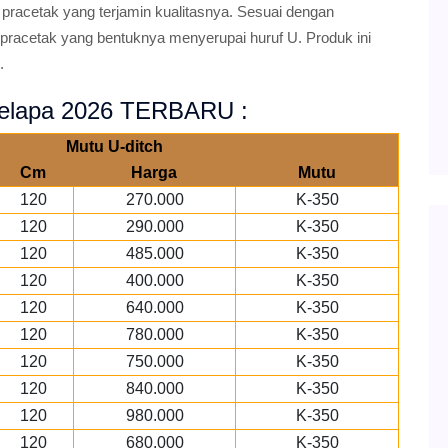
racetak yang terjamin kualitasnya. Sesuai dengan
pracetak yang bentuknya menyerupai huruf U. Produk ini
.
Kelapa 2026 TERBARU :
Mutu U-ditch
Cm
Harga
Mutu
120
270.000
K-350
120
290.000
K-350
120
485.000
K-350
120
400.000
K-350
120
640.000
K-350
120
780.000
K-350
120
750.000
K-350
120
840.000
K-350
120
980.000
K-350
120
680.000
K-350