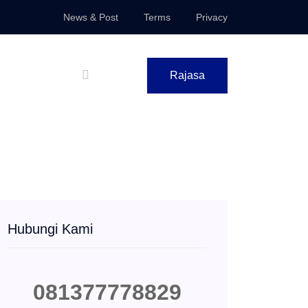
News & Post
Terms
Privacy
Rajasa
Hubungi Kami
081377778829