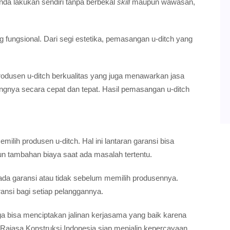
da lakukan sendiri tanpa berbekal
skill
maupun wawasan,
ungsional. Dari segi estetika, pemasangan u-ditch yang
usen u-ditch berkualitas yang juga menawarkan jasa
ya secara cepat dan tepat. Hasil pemasangan u-ditch
ilih produsen u-ditch. Hal ini lantaran garansi bisa
n tambahan biaya saat ada masalah tertentu.
 ada garansi atau tidak sebelum memilih produsennya.
ansi bagi setiap pelanggannya.
uga bisa menciptakan jalinan kerjasama yang baik karena
jasa Konstruksi Indonesia siap menjalin kepercayaan