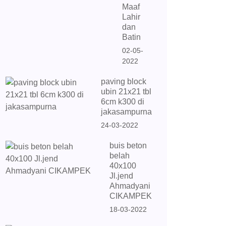
Maaf
Lahir
dan
Batin
02-05-
2022
paving block
ubin 21x21 tbl
6cm k300 di
jakasampurna
24-03-2022
buis beton
belah
40x100
Jl.jend
Ahmadyani
CIKAMPEK
18-03-2022