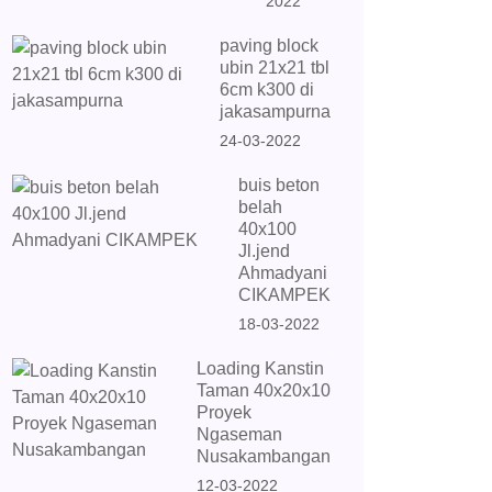
2022
paving block
ubin 21x21 tbl
6cm k300 di
jakasampurna
24-03-2022
buis beton
belah
40x100
Jl.jend
Ahmadyani
CIKAMPEK
18-03-2022
Loading Kanstin
Taman 40x20x10
Proyek
Ngaseman
Nusakambangan
12-03-2022