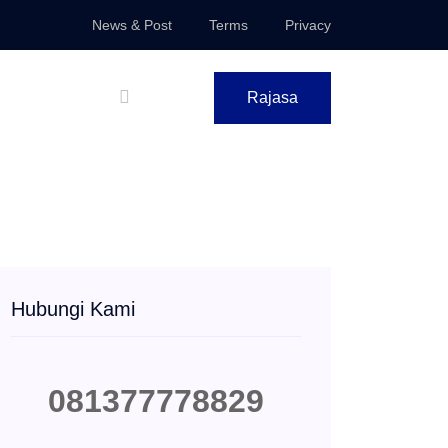
News & Post
Terms
Privacy
Rajasa
Hubungi Kami
081377778829