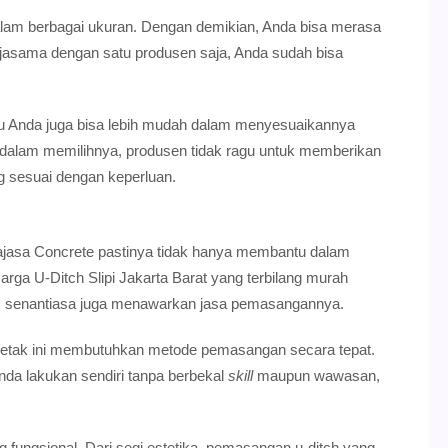
alam berbagai ukuran. Dengan demikian, Anda bisa merasa
erjasama dengan satu produsen saja, Anda sudah bisa
tu Anda juga bisa lebih mudah dalam menyesuaikannya
n dalam memilihnya, produsen tidak ragu untuk memberikan
 sesuai dengan keperluan.
Rajasa Concrete pastinya tidak hanya membantu dalam
rga U-Ditch Slipi Jakarta Barat yang terbilang murah
tas senantiasa juga menawarkan jasa pemasangannya.
acetak ini membutuhkan metode pemasangan secara tepat.
da lakukan sendiri tanpa berbekal
skill
maupun wawasan,
ungsional. Dari segi estetika, pemasangan u-ditch yang