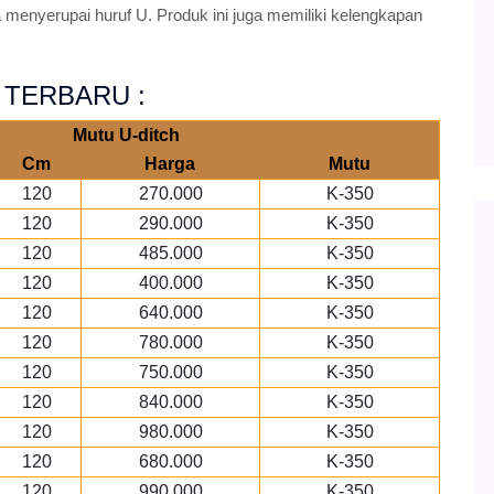
menyerupai huruf U. Produk ini juga memiliki kelengkapan
26 TERBARU :
Mutu U-ditch
Cm
Harga
Mutu
120
270.000
K-350
120
290.000
K-350
120
485.000
K-350
120
400.000
K-350
120
640.000
K-350
120
780.000
K-350
120
750.000
K-350
120
840.000
K-350
120
980.000
K-350
120
680.000
K-350
120
990.000
K-350