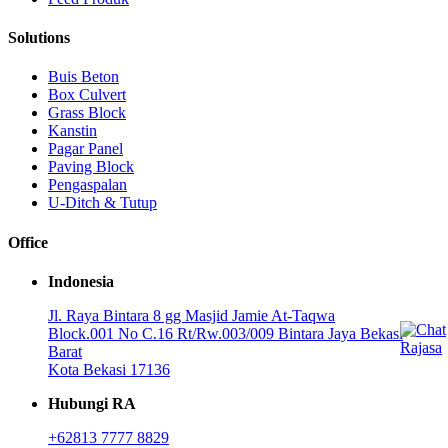
Solutions
Buis Beton
Box Culvert
Grass Block
Kanstin
Pagar Panel
Paving Block
Pengaspalan
U-Ditch & Tutup
Office
Indonesia
Jl. Raya Bintara 8 gg Masjid Jamie At-Taqwa
Block.001 No C.16 Rt/Rw.003/009 Bintara Jaya Bekasi
Barat
Kota Bekasi 17136
Hubungi RA
+62813 7777 8829