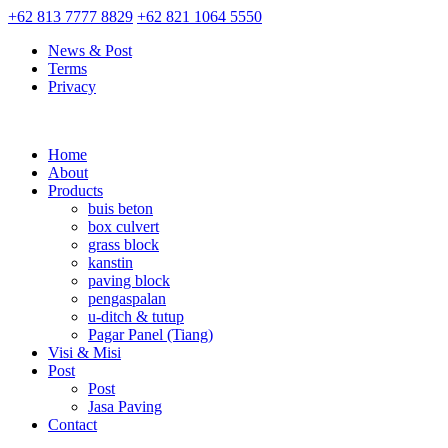
+62 813 7777 8829
+62 821 1064 5550
News & Post
Terms
Privacy
Home
About
Products
buis beton
box culvert
grass block
kanstin
paving block
pengaspalan
u-ditch & tutup
Pagar Panel (Tiang)
Visi & Misi
Post
Post
Jasa Paving
Contact