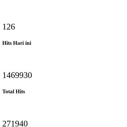
132
Hits Hari ini
1540205
Total Hits
284942