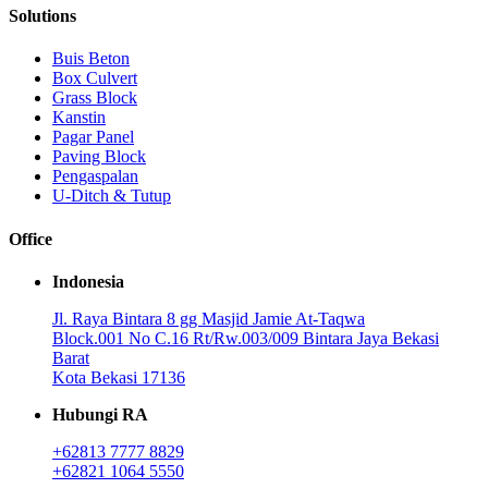
Solutions
Buis Beton
Box Culvert
Grass Block
Kanstin
Pagar Panel
Paving Block
Pengaspalan
U-Ditch & Tutup
Office
Indonesia
Jl. Raya Bintara 8 gg Masjid Jamie At-Taqwa
Block.001 No C.16 Rt/Rw.003/009 Bintara Jaya Bekasi
Barat
Kota Bekasi 17136
Hubungi RA
+62813 7777 8829
+62821 1064 5550