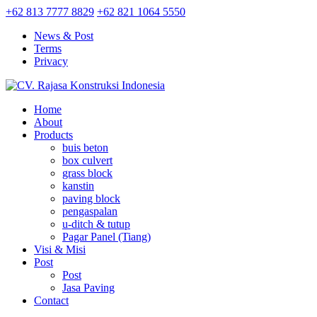
+62 813 7777 8829
+62 821 1064 5550
News & Post
Terms
Privacy
Home
About
Products
buis beton
box culvert
grass block
kanstin
paving block
pengaspalan
u-ditch & tutup
Pagar Panel (Tiang)
Visi & Misi
Post
Post
Jasa Paving
Contact