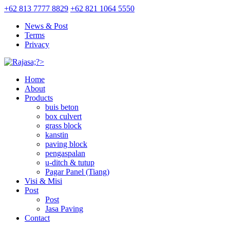
+62 813 7777 8829
+62 821 1064 5550
News & Post
Terms
Privacy
Home
About
Products
buis beton
box culvert
grass block
kanstin
paving block
pengaspalan
u-ditch & tutup
Pagar Panel (Tiang)
Visi & Misi
Post
Post
Jasa Paving
Contact