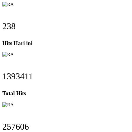
263
Hits Hari ini
1633452
Total Hits
301983