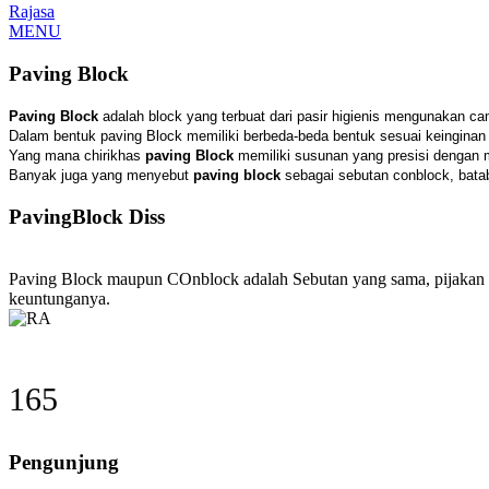
Rajasa
MENU
Paving Block
Paving Block
adalah block yang terbuat dari pasir higienis mengunakan c
Dalam bentuk paving Block memiliki berbeda-beda bentuk sesuai keinginan
Yang mana chirikhas
paving Block
memiliki susunan yang presisi dengan m
Banyak juga yang menyebut
paving block
sebagai sebutan conblock, bata
PavingBlock Diss
Paving Block maupun COnblock adalah Sebutan yang sama, pijakan tan
keuntunganya.
182
Pengunjung