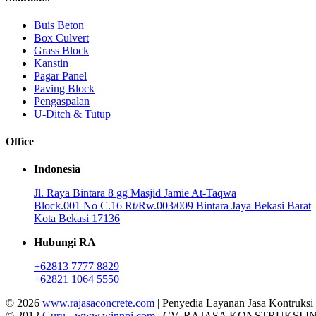
Buis Beton
Box Culvert
Grass Block
Kanstin
Pagar Panel
Paving Block
Pengaspalan
U-Ditch & Tutup
Office
Indonesia
Jl. Raya Bintara 8 gg Masjid Jamie At-Taqwa
Block.001 No C.16 Rt/Rw.003/009 Bintara Jaya Bekasi Barat
Kota Bekasi 17136
Hubungi RA
+62813 7777 8829
+62821 1064 5550
© 2026
www.rajasaconcrete.com
| Penyedia Layanan Jasa Kontruksi
© 2012
Guru
-
www.winnpi.com
| CV. RAJASA KONSTRUKSI 