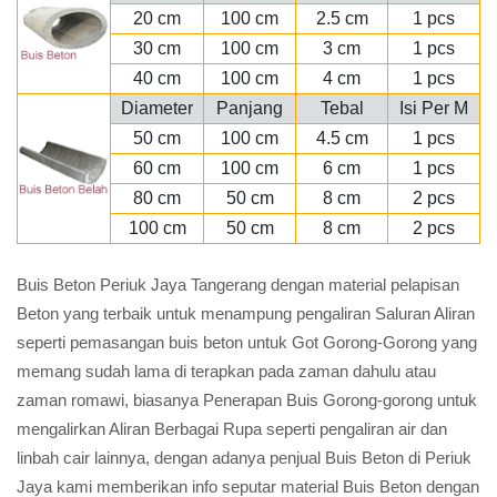
20 cm
100 cm
2.5 cm
1 pcs
30 cm
100 cm
3 cm
1 pcs
40 cm
100 cm
4 cm
1 pcs
Diameter
Panjang
Tebal
Isi Per M
50 cm
100 cm
4.5 cm
1 pcs
60 cm
100 cm
6 cm
1 pcs
80 cm
50 cm
8 cm
2 pcs
100 cm
50 cm
8 cm
2 pcs
Buis Beton Periuk Jaya Tangerang dengan material pelapisan
Beton yang terbaik untuk menampung pengaliran Saluran Aliran
seperti pemasangan buis beton untuk Got Gorong-Gorong yang
memang sudah lama di terapkan pada zaman dahulu atau
zaman romawi, biasanya Penerapan Buis Gorong-gorong untuk
mengalirkan Aliran Berbagai Rupa seperti pengaliran air dan
linbah cair lainnya, dengan adanya penjual Buis Beton di Periuk
Jaya kami memberikan info seputar material Buis Beton dengan