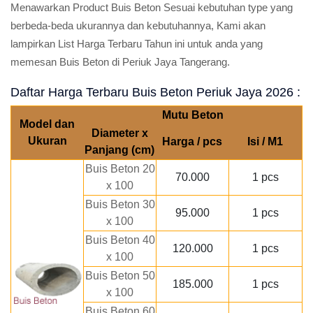
Menawarkan Product Buis Beton Sesuai kebutuhan type yang
berbeda-beda ukurannya dan kebutuhannya, Kami akan
lampirkan List Harga Terbaru Tahun ini untuk anda yang
memesan Buis Beton di Periuk Jaya Tangerang.
Daftar Harga Terbaru Buis Beton Periuk Jaya 2026 :
Mutu Beton
Model dan
Diameter x
Ukuran
Harga / pcs
Isi / M1
Panjang (cm)
Buis Beton 20
70.000
1 pcs
x 100
Buis Beton 30
95.000
1 pcs
x 100
Buis Beton 40
120.000
1 pcs
x 100
Buis Beton 50
185.000
1 pcs
x 100
Buis Beton 60