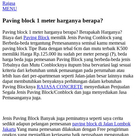
Rajasa
MENU
Paving block 1 meter harganya berapa?
Paving block 1 meter harganya berapa? Berapakah Harganya?
Biaya dari
Paving Block
memilik Jenis Paving Conblock yang
Berbeda-beda tergantung Pemesanannya semisal kamu memesai
paving block Tipe Bata dengan tebal 6cm dan mutu terbaik K500
memiliki Harga Rp.125.000 itu sudah per meter persegi (
?
), beda
harga beda juga pemesanan Paving Block yang berbeda-beda jenis
Tebalnya dan Mutu Conblocknya itupum bisa bervariasi lagi sesuai
kriteria dari kebutuhan untuk pemasangan pada perumahan atau
lebih luas dari per-apartmenan seperti Jalan-jalan besar lainnya maka
dapat membutuhkan benyaknya perhitungan dalam kebutuhan
Paving Blocknya
RAJASA CONCRETE
menyediakan Penjualan
Segala Jenis Paving Block/Conblock dan juga menyediakan Jasa
Pemasanganya juga.
Jenis Paving Block Banyak juga peminatnya seperti saya cerita
sedikit adapun pelangan pemesanan
paving block di Jalan Lombok
Jakarta
Yang mana pemesanan dilakukan dengan Free pengiriman
ongkos yang menjadikan kerjasama baik perusahaan mengunakan