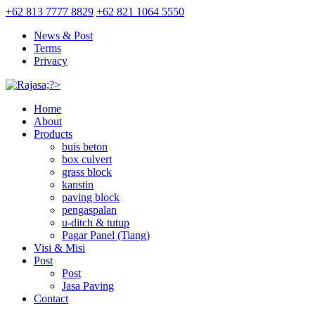
+62 813 7777 8829
+62 821 1064 5550
News & Post
Terms
Privacy
Home
About
Products
buis beton
box culvert
grass block
kanstin
paving block
pengaspalan
u-ditch & tutup
Pagar Panel (Tiang)
Visi & Misi
Post
Post
Jasa Paving
Contact