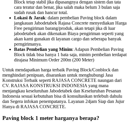
Block tetap stabil jika dipasangnya dengan sistem dan tata
cara teratur dan benar, jika salah maka belum 3 bulan saja
sudah rusak dan hancur total.
Lokasi & Jarak
: dalam pembelian Paving block dalam
jangkauan Jabodetabek Rajasa Concrete menyediakan Harga
Free pengiriman barang/produk, akan tetapi jika di luar
jabodetabek akan dikenakan Biaya pengiriman seperti yang
akan kami gunakan di layanan cargo dan seberapa banyak
perngirimanya.
Batas Pembelian yang Minim
: Adapun Pembelian Paving
Block tidak bisa hanya 1 bata saja, minim pembelian terdapat
dirajasa Minimum Order 200m (200 Meter)
Untuk mendapatkan harga terbaik Paving Block/Conblock dan
menghindari penipuan, disarankan untuk menghubungi Jasa
Konstruksi Terbaik seperti RAJASA CONCRETE naungan dari
CV. RAJASA KONSTRUKSI INDONESIA yang mana
menjangkau keseluruhan Jabodetabek dan Keseluruhan Pesanan
Indonesia sesuai kebutuhan bisa di konsultasikan terlebuh dahulu
dan Segera infokan penempatanya. Layanan 24jam Siap dan Jujur
Hanya di RAJASA CONCRETE.
Paving block 1 meter harganya berapa?