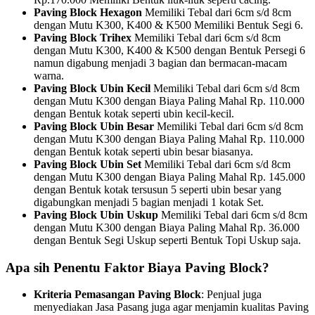
Paving Block Hexagon
Memiliki Tebal dari 6cm s/d 8cm
dengan Mutu K300, K400 & K500 Memiliki Bentuk Segi 6.
Paving Block Trihex
Memiliki Tebal dari 6cm s/d 8cm
dengan Mutu K300, K400 & K500 dengan Bentuk Persegi 6
namun digabung menjadi 3 bagian dan bermacan-macam
warna.
Paving Block Ubin Kecil
Memiliki Tebal dari 6cm s/d 8cm
dengan Mutu K300 dengan Biaya Paling Mahal Rp. 110.000
dengan Bentuk kotak seperti ubin kecil-kecil.
Paving Block Ubin Besar
Memiliki Tebal dari 6cm s/d 8cm
dengan Mutu K300 dengan Biaya Paling Mahal Rp. 110.000
dengan Bentuk kotak seperti ubin besar biasanya.
Paving Block Ubin Set
Memiliki Tebal dari 6cm s/d 8cm
dengan Mutu K300 dengan Biaya Paling Mahal Rp. 145.000
dengan Bentuk kotak tersusun 5 seperti ubin besar yang
digabungkan menjadi 5 bagian menjadi 1 kotak Set.
Paving Block Ubin Uskup
Memiliki Tebal dari 6cm s/d 8cm
dengan Mutu K300 dengan Biaya Paling Mahal Rp. 36.000
dengan Bentuk Segi Uskup seperti Bentuk Topi Uskup saja.
Apa sih Penentu Faktor Biaya Paving Block?
Kriteria Pemasangan Paving Block
: Penjual juga
menyediakan Jasa Pasang juga agar menjamin kualitas Paving