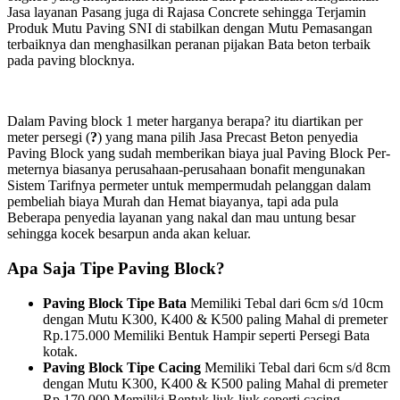
Jasa layanan Pasang juga di Rajasa Concrete sehingga Terjamin
Produk Mutu Paving SNI di stabilkan dengan Mutu Pemasangan
terbaiknya dan menghasilkan peranan pijakan Bata beton terbaik
pada paving blocknya.
Dalam Paving block 1 meter harganya berapa? itu diartikan per
meter persegi (
?
) yang mana pilih Jasa Precast Beton penyedia
Paving Block yang sudah memberikan biaya jual Paving Block Per-
meternya biasanya perusahaan-perusahaan bonafit mengunakan
Sistem Tarifnya permeter untuk mempermudah pelanggan dalam
pembeliah biaya Murah dan Hemat biayanya, tapi ada pula
Beberapa penyedia layanan yang nakal dan mau untung besar
sehingga kocek besarpun anda akan keluar.
Apa Saja Tipe Paving Block?
Paving Block Tipe Bata
Memiliki Tebal dari 6cm s/d 10cm
dengan Mutu K300, K400 & K500 paling Mahal di premeter
Rp.175.000 Memiliki Bentuk Hampir seperti Persegi Bata
kotak.
Paving Block Tipe Cacing
Memiliki Tebal dari 6cm s/d 8cm
dengan Mutu K300, K400 & K500 paling Mahal di premeter
Rp.170.000 Memiliki Bentuk liuk-liuk seperti cacing.