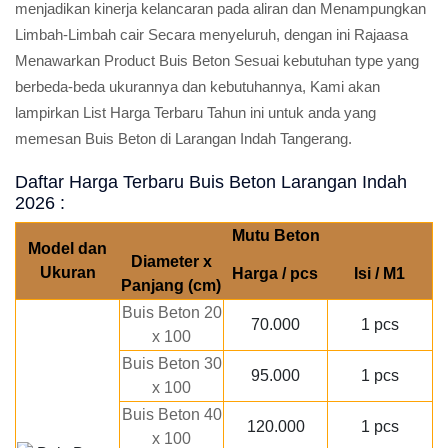
menjadikan kinerja kelancaran pada aliran dan Menampungkan
Limbah-Limbah cair Secara menyeluruh, dengan ini Rajaasa
Menawarkan Product Buis Beton Sesuai kebutuhan type yang
berbeda-beda ukurannya dan kebutuhannya, Kami akan
lampirkan List Harga Terbaru Tahun ini untuk anda yang
memesan Buis Beton di Larangan Indah Tangerang.
Daftar Harga Terbaru Buis Beton Larangan Indah
2026 :
Mutu Beton
Model dan
Diameter x
Ukuran
Harga / pcs
Isi / M1
Panjang (cm)
Buis Beton 20
70.000
1 pcs
x 100
Buis Beton 30
95.000
1 pcs
x 100
Buis Beton 40
120.000
1 pcs
x 100