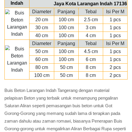
Jaya Kota Larangan Indah 17136
Diameter
Panjang
Tebal
Isi Per M
20 cm
100 cm
2.5 cm
1 pcs
30 cm
100 cm
3 cm
1 pcs
40 cm
100 cm
4 cm
1 pcs
Diameter
Panjang
Tebal
Isi Per M
50 cm
100 cm
4.5 cm
1 pcs
60 cm
100 cm
6 cm
1 pcs
80 cm
50 cm
8 cm
2 pcs
100 cm
50 cm
8 cm
2 pcs
Buis Beton Larangan Indah Tangerang dengan material
pelapisan Beton yang terbaik untuk menampung pengaliran
Saluran Aliran seperti pemasangan buis beton untuk Got
Gorong-Gorong yang memang sudah lama di terapkan pada
zaman dahulu atau zaman romawi, biasanya Penerapan Buis
Gorong-gorong untuk mengalirkan Aliran Berbagai Rupa seperti