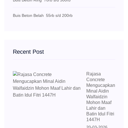
Buis Beton Ring
70rb s/d 300rb
Buis Beton Belah
55rb s/d 200rb
Recent Post
Rajasa
Concrete
Mengucapkan
Minal Aidin
Walfaidzin
Mohon Maaf
Lahir dan
Batin Idul Fitri
1447H
20-03-2026