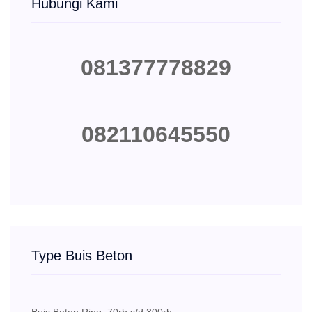
Hubungi Kami
081377778829
082110645550
Type Buis Beton