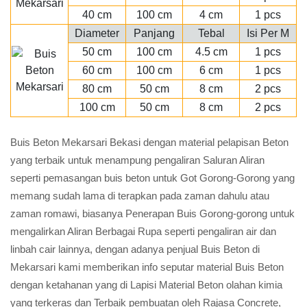
40 cm
100 cm
4 cm
1 pcs
Diameter
Panjang
Tebal
Isi Per M
50 cm
100 cm
4.5 cm
1 pcs
60 cm
100 cm
6 cm
1 pcs
80 cm
50 cm
8 cm
2 pcs
100 cm
50 cm
8 cm
2 pcs
Buis Beton Mekarsari Bekasi dengan material pelapisan Beton
yang terbaik untuk menampung pengaliran Saluran Aliran
seperti pemasangan buis beton untuk Got Gorong-Gorong yang
memang sudah lama di terapkan pada zaman dahulu atau
zaman romawi, biasanya Penerapan Buis Gorong-gorong untuk
mengalirkan Aliran Berbagai Rupa seperti pengaliran air dan
linbah cair lainnya, dengan adanya penjual Buis Beton di
Mekarsari kami memberikan info seputar material Buis Beton
dengan ketahanan yang di Lapisi Material Beton olahan kimia
yang terkeras dan Terbaik pembuatan oleh Rajasa Concrete,