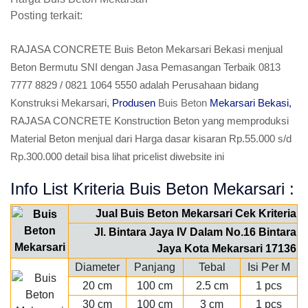
Posting terkait:
RAJASA CONCRETE Buis Beton Mekarsari Bekasi menjual
Beton Bermutu SNI dengan Jasa Pemasangan Terbaik 0813
7777 8829 / 0821 1064 5550 adalah Perusahaan bidang
Konstruksi Mekarsari,
Produsen
Buis Beton
Mekarsari Bekasi,
RAJASA CONCRETE Konstruction Beton yang memproduksi
Material Beton menjual dari Harga dasar kisaran Rp.55.000 s/d
Rp.300.000 detail bisa lihat pricelist diwebsite ini
Info List Kriteria Buis Beton Mekarsari :
Jual Buis Beton Mekarsari Cek Kriteria
Jl. Bintara Jaya IV Dalam No.16 Bintara
Jaya Kota Mekarsari 17136
Diameter
Panjang
Tebal
Isi Per M
20 cm
100 cm
2.5 cm
1 pcs
30 cm
100 cm
3 cm
1 pcs