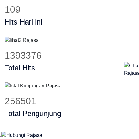
145
Hits Hari ini
1838319
Total Hits
338754
Total Pengunjung
.