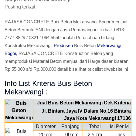
Posting terkait:
RAJASA CONCRETE Buis Beton Mekarwangi Bogor menjual
Beton Bermutu SNI dengan Jasa Pemasangan Terbaik 0813
7777 8829 / 0821 1064 5550 adalah Perusahaan bidang
Konstruksi Mekarwangi,
Produsen
Buis Beton
Mekarwangi
Bogor,
RAJASA CONCRETE Konstruction Beton yang
memproduksi Material Beton menjual dari Harga dasar kisaran
Rp.55.000 s/d Rp.300.000 detail bisa lihat pricelist diwebsite ini
Info List Kriteria Buis Beton
Mekarwangi :
Jual Buis Beton Mekarwangi Cek Kriteria
Jl. Bintara Jaya IV Dalam No.16 Bintara
Jaya Kota Mekarwangi 17136
Diameter
Panjang
Tebal
Isi Per M
20 cm
100 cm
2.5 cm
1 pcs