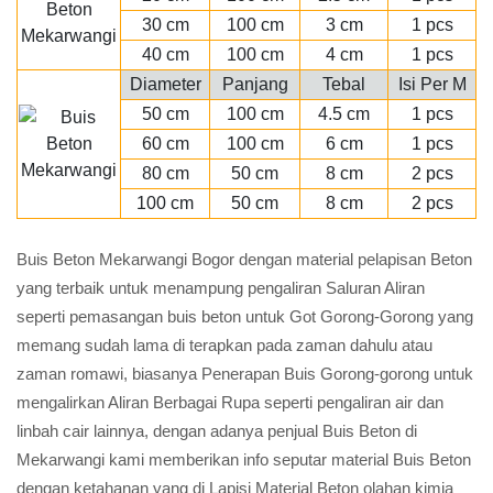
30 cm
100 cm
3 cm
1 pcs
40 cm
100 cm
4 cm
1 pcs
Diameter
Panjang
Tebal
Isi Per M
50 cm
100 cm
4.5 cm
1 pcs
60 cm
100 cm
6 cm
1 pcs
80 cm
50 cm
8 cm
2 pcs
100 cm
50 cm
8 cm
2 pcs
Buis Beton Mekarwangi Bogor dengan material pelapisan Beton
yang terbaik untuk menampung pengaliran Saluran Aliran
seperti pemasangan buis beton untuk Got Gorong-Gorong yang
memang sudah lama di terapkan pada zaman dahulu atau
zaman romawi, biasanya Penerapan Buis Gorong-gorong untuk
mengalirkan Aliran Berbagai Rupa seperti pengaliran air dan
linbah cair lainnya, dengan adanya penjual Buis Beton di
Mekarwangi kami memberikan info seputar material Buis Beton
dengan ketahanan yang di Lapisi Material Beton olahan kimia