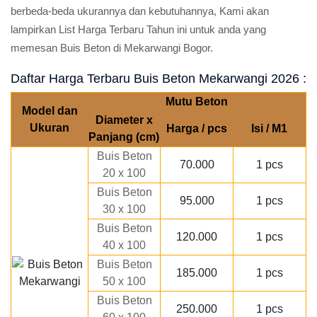
berbeda-beda ukurannya dan kebutuhannya, Kami akan
lampirkan List Harga Terbaru Tahun ini untuk anda yang
memesan Buis Beton di Mekarwangi Bogor.
Daftar Harga Terbaru Buis Beton Mekarwangi 2026 :
Mutu Beton
Model dan
Diameter x
Ukuran
Harga / pcs
Isi / M1
Panjang (cm)
Buis Beton
70.000
1 pcs
20 x 100
Buis Beton
95.000
1 pcs
30 x 100
Buis Beton
120.000
1 pcs
40 x 100
Buis Beton
185.000
1 pcs
50 x 100
Buis Beton
250.000
1 pcs