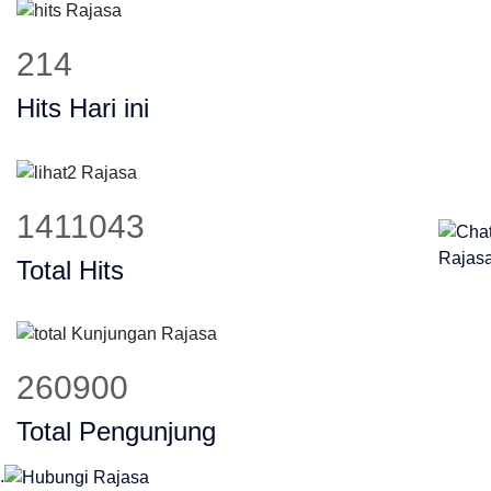
298
Hits Hari ini
1955553
Total Hits
361580
Total Pengunjung
.