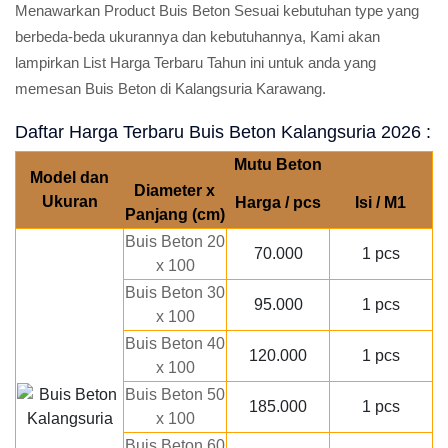
Menawarkan Product Buis Beton Sesuai kebutuhan type yang
berbeda-beda ukurannya dan kebutuhannya, Kami akan
lampirkan List Harga Terbaru Tahun ini untuk anda yang
memesan Buis Beton di Kalangsuria Karawang.
Daftar Harga Terbaru Buis Beton Kalangsuria 2026 :
Mutu Beton
Model dan
Diameter x
Ukuran
Harga / pcs
Isi / M1
Panjang (cm)
Buis Beton 20
70.000
1 pcs
x 100
Buis Beton 30
95.000
1 pcs
x 100
Buis Beton 40
120.000
1 pcs
x 100
Buis Beton 50
185.000
1 pcs
x 100
Buis Beton 60