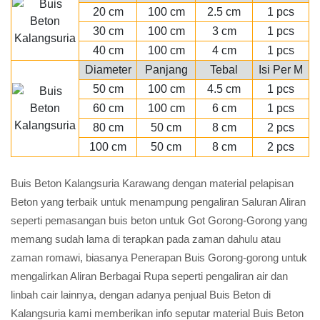
20 cm
100 cm
2.5 cm
1 pcs
30 cm
100 cm
3 cm
1 pcs
40 cm
100 cm
4 cm
1 pcs
Diameter
Panjang
Tebal
Isi Per M
50 cm
100 cm
4.5 cm
1 pcs
60 cm
100 cm
6 cm
1 pcs
80 cm
50 cm
8 cm
2 pcs
100 cm
50 cm
8 cm
2 pcs
Buis Beton Kalangsuria Karawang dengan material pelapisan
Beton yang terbaik untuk menampung pengaliran Saluran Aliran
seperti pemasangan buis beton untuk Got Gorong-Gorong yang
memang sudah lama di terapkan pada zaman dahulu atau
zaman romawi, biasanya Penerapan Buis Gorong-gorong untuk
mengalirkan Aliran Berbagai Rupa seperti pengaliran air dan
linbah cair lainnya, dengan adanya penjual Buis Beton di
Kalangsuria kami memberikan info seputar material Buis Beton