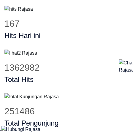
232
Hits Hari ini
1889456
Total Hits
348627
Total Pengunjung
.