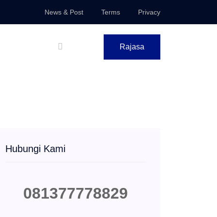
News & Post
Terms
Privacy
Rajasa
Hubungi Kami
081377778829