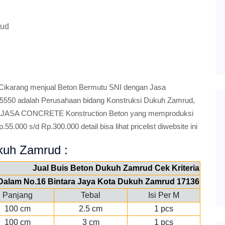
rud
arang menjual Beton Bermutu SNI dengan Jasa
5550 adalah Perusahaan bidang Konstruksi Dukuh Zamrud,
JASA CONCRETE Konstruction Beton yang memproduksi
5.000 s/d Rp.300.000 detail bisa lihat pricelist diwebsite ini
ukuh Zamrud :
Jual Buis Beton Dukuh Zamrud Cek Kriteria
V Dalam No.16 Bintara Jaya Kota Dukuh Zamrud 17136
Panjang
Tebal
Isi Per M
100 cm
2.5 cm
1 pcs
100 cm
3 cm
1 pcs