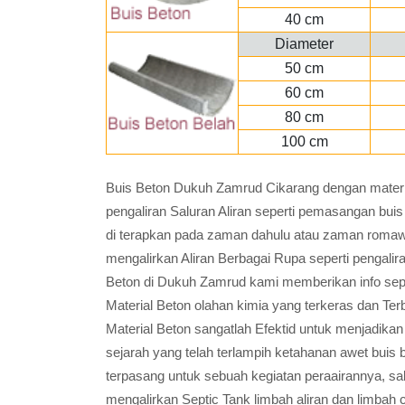
40 cm
Diameter
50 cm
60 cm
80 cm
100 cm
Buis Beton Dukuh Zamrud Cikarang dengan materi
pengaliran Saluran Aliran seperti pemasangan b
di terapkan pada zaman dahulu atau zaman romaw
mengalirkan Aliran Berbagai Rupa seperti pengalira
Beton di Dukuh Zamrud kami memberikan info sepu
Material Beton olahan kimia yang terkeras dan Te
Material Beton sangatlah Efektid untuk menjadika
sejarah yang telah terlampih ketahanan awet buis 
terpasang untuk sebuah kegiatan peraairannya, sal
mengalirkan Septic Tank limbah aliran dan limbah