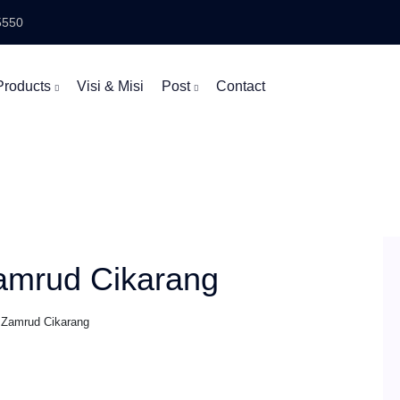
5550
Products
Visi & Misi
Post
Contact
amrud Cikarang
 Zamrud Cikarang