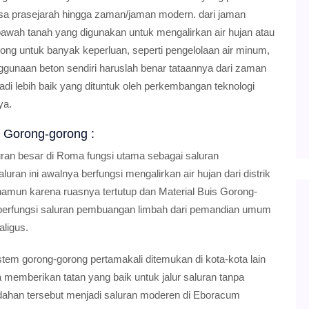
masa prasejarah hingga zaman/jaman modern. dari jaman
wah tanah yang digunakan untuk mengalirkan air hujan atau
g untuk banyak keperluan, seperti pengelolaan air minum,
unaan beton sendiri haruslah benar tataannya dari zaman
di lebih baik yang dituntuk oleh perkembangan teknologi
ya.
 Gorong-gorong :
ran besar di Roma fungsi utama sebagai saluran
ran ini awalnya berfungsi mengalirkan air hujan dari distrik
), namun karena ruasnya tertutup dan Material Buis Gorong-
ai berfungsi saluran pembuangan limbah dari pemandian umum
ligus.
tem gorong-gorong pertamakali ditemukan di kota-kota lain
emberikan tatan yang baik untuk jalur saluran tanpa
dahan tersebut menjadi saluran moderen di Eboracum