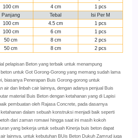
100 cm
4 cm
1 pcs
Panjang
Tebal
Isi Per M
100 cm
4.5 cm
1 pcs
100 cm
6 cm
1 pcs
50 cm
8 cm
2 pcs
50 cm
8 cm
2 pcs
al pelapisan Beton yang terbaik untuk menampung
uis beton untuk Got Gorong-Gorong yang memang sudah lama
i, biasanya Penerapan Buis Gorong-gorong untuk
n air dan linbah cair lainnya, dengan adanya penjual Buis
tar material Buis Beton dengan ketahanan yang di Lapisi
rbaik pembuatan oleh Rajasa Concrete, pada dasarnya
n ketahanan dalam sebuah konstruksi menjadi baik seperti
betoh dari zaman romawi hingga saat ini masih kokoh
uran yang bekerja untuk sebuah Kinerja buis beton dapat
 cair lainnya, untuk kebutuhan BUis Beton Dukuh Zamrud juga