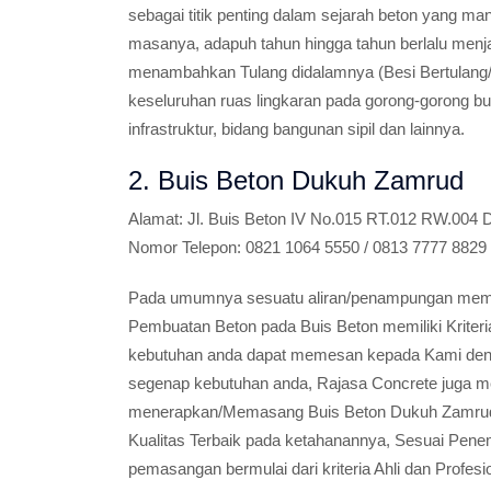
sebagai titik penting dalam sejarah beton yang ma
masanya, adapuh tahun hingga tahun berlalu men
menambahkan Tulang didalamnya (Besi Bertulang/
keseluruhan ruas lingkaran pada gorong-gorong bu
infrastruktur, bidang bangunan sipil dan lainnya.
2. Buis Beton Dukuh Zamrud
Alamat:
Jl. Buis Beton IV No.015 RT.012 RW.004
Nomor Telepon:
0821 1064 5550 / 0813 7777 8829
Pada umumnya sesuatu aliran/penampungan memili
Pembuatan Beton pada Buis Beton memiliki Kriter
kebutuhan anda dapat memesan kepada Kami den
segenap kebutuhan anda, Rajasa Concrete juga m
menerapkan/Memasang Buis Beton Dukuh Zamrud 
Kualitas Terbaik pada ketahanannya, Sesuai Pen
pemasangan bermulai dari kriteria Ahli dan Profe