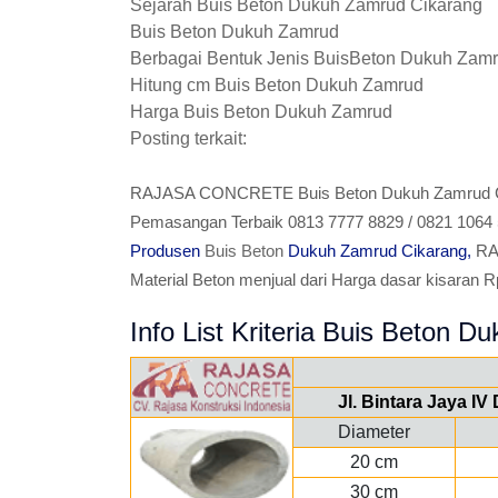
Sejarah Buis Beton Dukuh Zamrud Cikarang
Buis Beton Dukuh Zamrud
Berbagai Bentuk Jenis BuisBeton Dukuh Zam
Hitung cm Buis Beton Dukuh Zamrud
Harga Buis Beton Dukuh Zamrud
Posting terkait:
RAJASA CONCRETE Buis Beton Dukuh Zamrud Cik
Pemasangan Terbaik 0813 7777 8829 / 0821 1064 
Produsen
Buis Beton
Dukuh Zamrud Cikarang,
RA
Material Beton menjual dari Harga dasar kisaran Rp.5
Info List Kriteria Buis Beton D
Jl. Bintara Jaya I
Diameter
20 cm
30 cm