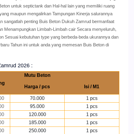
ton untuk septictank dan Hal-hal lain yang memiliki ruang
 yang maupun mengalirkan Tampungan Kinerja salurannya
han sangatlah penting Buis Beton Dukuh Zamrud bermanfaat
n dan Menampungkan Limbah-Limbah cair Secara menyeluruh,
on Sesuai kebutuhan type yang berbeda-beda ukurannya dan
rbaru Tahun ini untuk anda yang memesan Buis Beton di
Zamrud 2026 :
Mutu Beton
ng
Harga / pcs
Isi / M1
00
70.000
1 pcs
00
95.000
1 pcs
00
120.000
1 pcs
00
185.000
1 pcs
00
250.000
1 pcs