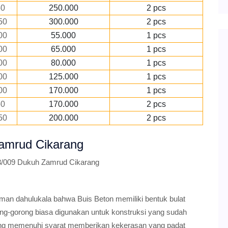
50
250.000
2 pcs
50
300.000
2 pcs
00
55.000
1 pcs
00
65.000
1 pcs
00
80.000
1 pcs
00
125.000
1 pcs
00
170.000
1 pcs
50
170.000
2 pcs
50
200.000
2 pcs
Zamrud Cikarang
03/009 Dukuh Zamrud Cikarang
man dahulukala bahwa Buis Beton memiliki bentuk bulat
ong-gorong biasa digunakan untuk konstruksi yang sudah
ang memenuhi syarat memberikan kekerasan yang padat