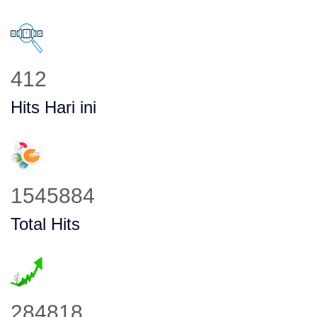
497
Hits Hari ini
1862088
Total Hits
344381