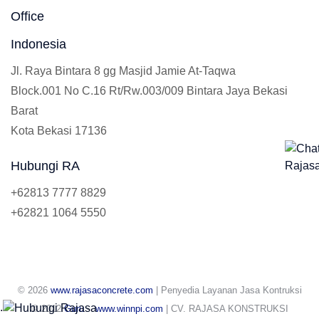
Office
Indonesia
Jl. Raya Bintara 8 gg Masjid Jamie At-Taqwa
Block.001 No C.16 Rt/Rw.003/009 Bintara Jaya Bekasi
Barat
Kota Bekasi 17136
Hubungi RA
+62813 7777 8829
+62821 1064 5550
© 2026
www.rajasaconcrete.com
| Penyedia Layanan Jasa Kontruksi
.
© 2012
Guru
-
www.winnpi.com
| CV. RAJASA KONSTRUKSI