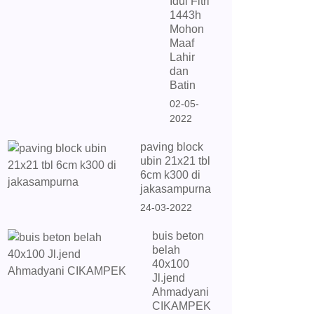
Idul Fitri
1443h
Mohon
Maaf
Lahir
dan
Batin
02-05-
2022
paving block
ubin 21x21 tbl
6cm k300 di
jakasampurna
24-03-2022
buis beton
belah
40x100
Jl.jend
Ahmadyani
CIKAMPEK