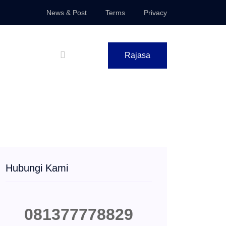
News & Post
Terms
Privacy
Rajasa
Hubungi Kami
081377778829