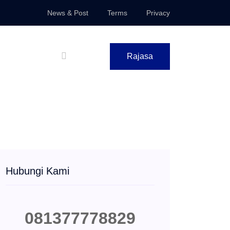
News & Post
Terms
Privacy
Rajasa
Hubungi Kami
081377778829