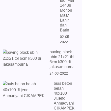
Idul Fitri
1443h
Mohon
Maaf
Lahir
dan
Batin
02-05-
2022
paving block
ubin 21x21 tbl
6cm k300 di
jakasampurna
24-03-2022
buis beton
belah
40x100
Jl.jend
Ahmadyani
CIKAMPEK