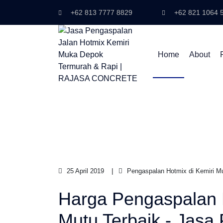
+62 813 7777 8829
+62 821 1064 
Home
About
25 April 2019
Pengaspalan Hotmix di Kemiri M
Harga Pengaspalan 
Mutu Terbaik - Jasa