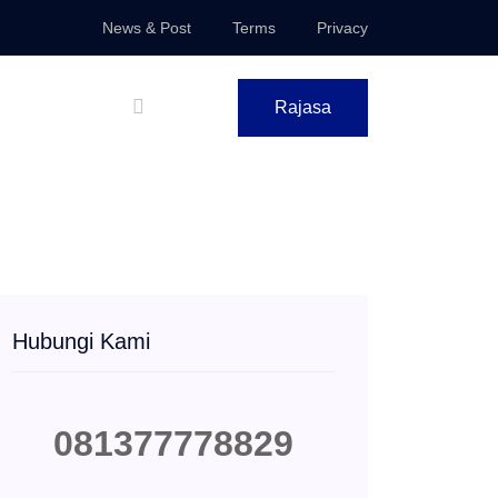
News & Post
Terms
Privacy
Rajasa
Hubungi Kami
081377778829