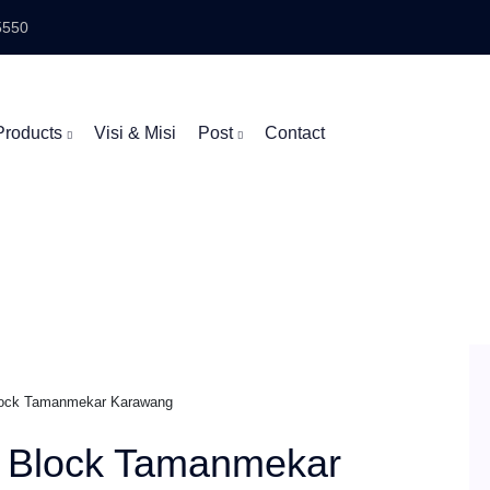
5550
Products
Visi & Misi
Post
Contact
ock Tamanmekar Karawang
 Block Tamanmekar