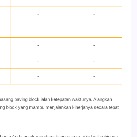
-
-
-
-
-
-
-
-
-
-
 pasang paving block ialah ketepatan waktunya. Alangkah
ing block yang mampu menjalankan kinerjanya secara tepat
bantu Anda untuk mendapatkannya sesuai jadwal sehingga