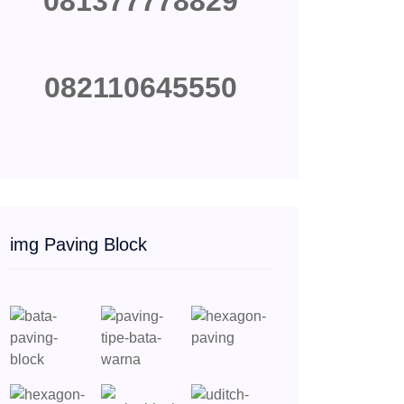
081377778829
082110645550
img Paving Block