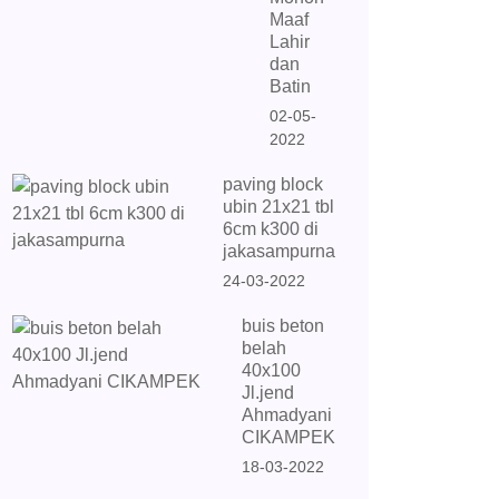
Maaf
Lahir
dan
Batin
02-05-
2022
paving block
ubin 21x21 tbl
6cm k300 di
jakasampurna
24-03-2022
buis beton
belah
40x100
Jl.jend
Ahmadyani
CIKAMPEK
18-03-2022