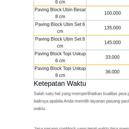
6 cm
Paving Block Ubin Besar
100.000
8 cm
Paving Block Ubin Set 6
135.000
cm
Paving Block Ubin Set 8
145.000
cm
Paving Block Topi Uskup
33.000
6 cm
Paving Block Topi Uskup
36.000
8 cm
Ketepatan Waktu
Salah satu hal yang memperlihatkan kualitas jasa
baiknya apabila Anda memilih layanan pasang pav
waktu.
Jasa pasang conblock yang tepat waktu bisa mem