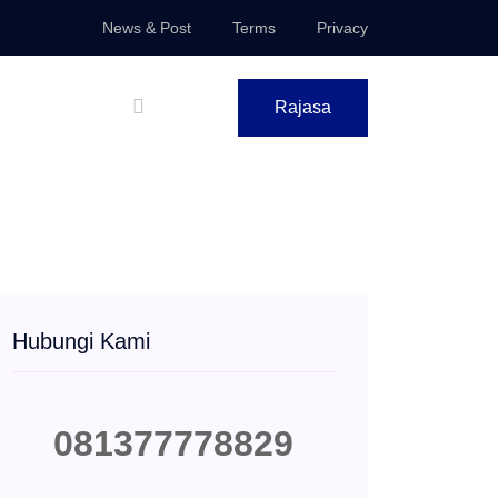
News & Post
Terms
Privacy
Rajasa
Hubungi Kami
081377778829