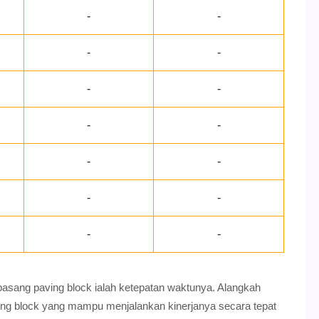
-
-
-
-
-
-
-
-
-
-
-
-
-
-
 pasang paving block ialah ketepatan waktunya. Alangkah
ing block yang mampu menjalankan kinerjanya secara tepat