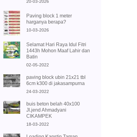
20-03-2026
Paving block 1 meter
harganya berapa?
10-03-2026
Selamat Hari Raya Idul Fitri
1443h Mohon Maaf Lahir dan
Batin
02-05-2022
paving block ubin 21x21 tbl
6cm k300 di jakasampurna
24-03-2022
buis beton belah 40x100
Jl.jend Ahmadyani
CIKAMPEK
18-03-2022
Loading Kanstin Taman