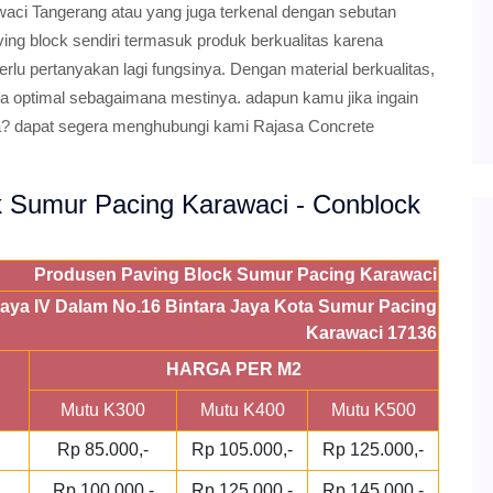
aci Tangerang atau yang juga terkenal dengan sebutan
aving block sendiri termasuk produk berkualitas karena
rlu pertanyakan lagi fungsinya. Dengan material berkualitas,
 optimal sebagaimana mestinya. adapun kamu jika ingain
a?
dapat segera menghubungi kami Rajasa Concrete
ck Sumur Pacing Karawaci - Conblock
Produsen Paving Block Sumur Pacing Karawaci
 Jaya IV Dalam No.16 Bintara Jaya Kota Sumur Pacing
Karawaci 17136
HARGA PER M2
Mutu K300
Mutu K400
Mutu K500
Rp 85.000,-
Rp 105.000,-
Rp 125.000,-
Rp 100.000,-
Rp 125.000,-
Rp 145.000,-