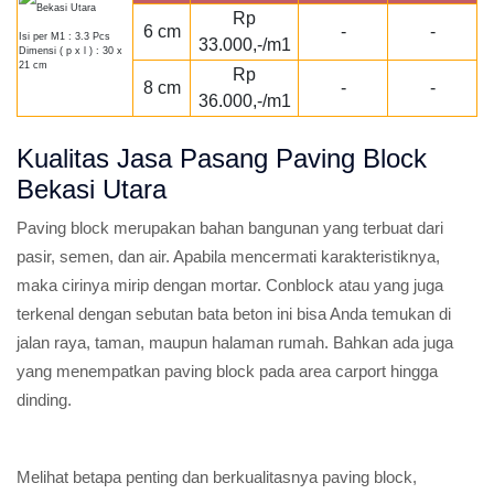
Rp
6 cm
-
-
Isi per M1 : 3.3 Pcs
33.000,-/m1
Dimensi ( p x l ) : 30 x
21 cm
Rp
8 cm
-
-
36.000,-/m1
Kualitas Jasa Pasang Paving Block
Bekasi Utara
Paving block merupakan bahan bangunan yang terbuat dari
pasir, semen, dan air. Apabila mencermati karakteristiknya,
maka cirinya mirip dengan mortar. Conblock atau yang juga
terkenal dengan sebutan bata beton ini bisa Anda temukan di
jalan raya, taman, maupun halaman rumah. Bahkan ada juga
yang menempatkan paving block pada area carport hingga
dinding.
Melihat betapa penting dan berkualitasnya paving block,