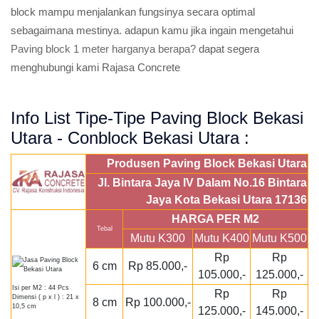
block mampu menjalankan fungsinya secara optimal
sebagaimana mestinya. adapun kamu jika ingain mengetahui
Paving block 1 meter harganya berapa?
dapat segera
menghubungi kami Rajasa Concrete
Info List Tipe-Tipe Paving Block Bekasi
Utara - Conblock Bekasi Utara :
Produsen Paving Block Bekasi Utara
Jl. Bintara Jaya IV Dalam No.16 Bintara
Jaya Kota Bekasi Utara 17136
HARGA PER M2
Tebal
Mutu K300
Mutu K400
Mutu K500
Rp
Rp
6 cm
Rp 85.000,-
105.000,-
125.000,-
Isi per M2 : 44 Pcs
Rp
Rp
Dimensi ( p x l ) : 21 x
8 cm
Rp 100.000,-
10,5 cm
125.000,-
145.000,-