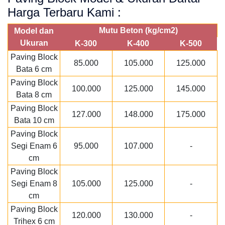
Harga Terbaru Kami :
Mutu Beton (kg/cm2)
Model dan
Ukuran
K-300
K-400
K-500
Paving Block
85.000
105.000
125.000
Bata 6 cm
Paving Block
100.000
125.000
145.000
Bata 8 cm
Paving Block
127.000
148.000
175.000
Bata 10 cm
Paving Block
Segi Enam 6
95.000
107.000
-
cm
Paving Block
Segi Enam 8
105.000
125.000
-
cm
Paving Block
120.000
130.000
-
Trihex 6 cm