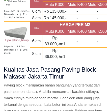
Tebal
Mutu K300
Mutu K400
Mutu K500
6 cm
Rp 135.000,-
-
-
Isi per M2 : 22 - 5.5 Pcs
Dimensi ( p x l ) : 21 x
8 cm
Rp 145.000,-
-
-
21 - 10,5 x 10,5 cm
HARGA PER M2
Tebal
Mutu K300
Mutu K400
Mutu K500
Rp
6 cm
-
-
33.000,-/m1
Isi per M1 : 3.3 Pcs
Rp
Dimensi ( p x l ) : 30 x
8 cm
-
-
21 cm
36.000,-/m1
Kualitas Jasa Pasang Paving Block
Makasar Jakarta Timur
Paving block merupakan bahan bangunan yang terbuat dari
pasir, semen, dan air. Apabila mencermati karakteristiknya,
maka cirinya mirip dengan mortar. Conblock atau yang juga
terkenal dengan sebutan bata beton ini bisa Anda temukan di
jalan raya, taman, maupun halaman rumah. Bahkan ada juga