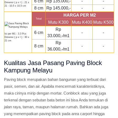
6 cm
Rp 135.000,-
-
-
Dimensi ( p x l ) : 21 x
21 - 10,5 x 10,5 cm
8 cm
Rp 145.000,-
-
-
HARGA PER M2
Tebal
Mutu K300
Mutu K400
Mutu K500
Rp
6 cm
-
-
Isi per M1 : 3.3 Pcs
33.000,-/m1
Dimensi ( p x l ) : 30 x
21 cm
Rp
8 cm
-
-
36.000,-/m1
Kualitas Jasa Pasang Paving Block
Kampung Melayu
Paving block merupakan bahan bangunan yang terbuat dari
pasir, semen, dan air. Apabila mencermati karakteristiknya,
maka cirinya mirip dengan mortar. Conblock atau yang juga
terkenal dengan sebutan bata beton ini bisa Anda temukan di
jalan raya, taman, maupun halaman rumah. Bahkan ada juga
yang menempatkan paving block pada area carport hingga