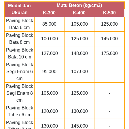
Mutu Beton (kg/cm2)
Model dan
Ukuran
K-300
K-400
K-500
Paving Block
85.000
105.000
125.000
Bata 6 cm
Paving Block
100.000
125.000
145.000
Bata 8 cm
Paving Block
127.000
148.000
175.000
Bata 10 cm
Paving Block
Segi Enam 6
95.000
107.000
-
cm
Paving Block
Segi Enam 8
105.000
125.000
-
cm
Paving Block
120.000
130.000
-
Trihex 6 cm
Paving Block
130.000
145.000
-