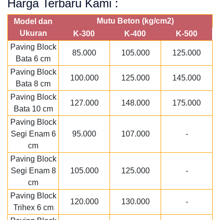
Harga Terbaru Kami :
Mutu Beton (kg/cm2)
Model dan
Ukuran
K-300
K-400
K-500
Paving Block
85.000
105.000
125.000
Bata 6 cm
Paving Block
100.000
125.000
145.000
Bata 8 cm
Paving Block
127.000
148.000
175.000
Bata 10 cm
Paving Block
Segi Enam 6
95.000
107.000
-
cm
Paving Block
Segi Enam 8
105.000
125.000
-
cm
Paving Block
120.000
130.000
-
Trihex 6 cm