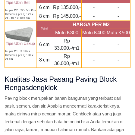
6 cm
Rp 135.000,-
-
-
Isi per M2 : 22 - 5.5 Pcs
Dimensi ( p x l ) : 21 x
8 cm
Rp 145.000,-
-
-
21 - 10,5 x 10,5 cm
HARGA PER M2
Tebal
Mutu K300
Mutu K400
Mutu K500
Rp
6 cm
-
-
33.000,-/m1
Isi per M1 : 3.3 Pcs
Rp
Dimensi ( p x l ) : 30 x
8 cm
-
-
21 cm
36.000,-/m1
Kualitas Jasa Pasang Paving Block
Rengasdengklok
Paving block merupakan bahan bangunan yang terbuat dari
pasir, semen, dan air. Apabila mencermati karakteristiknya,
maka cirinya mirip dengan mortar. Conblock atau yang juga
terkenal dengan sebutan bata beton ini bisa Anda temukan di
jalan raya, taman, maupun halaman rumah. Bahkan ada juga