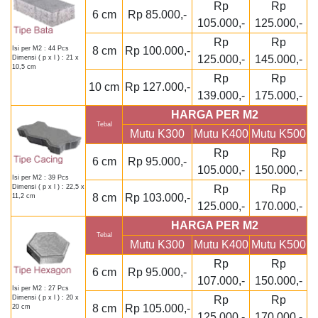
Rp
Rp
6 cm
Rp 85.000,-
105.000,-
125.000,-
Rp
Rp
8 cm
Rp 100.000,-
Isi per M2 : 44 Pcs
125.000,-
145.000,-
Dimensi ( p x l ) : 21 x
10,5 cm
Rp
Rp
10 cm
Rp 127.000,-
139.000,-
175.000,-
HARGA PER M2
Tebal
Mutu K300
Mutu K400
Mutu K500
Rp
Rp
6 cm
Rp 95.000,-
105.000,-
150.000,-
Isi per M2 : 39 Pcs
Rp
Rp
Dimensi ( p x l ) : 22,5 x
8 cm
Rp 103.000,-
11,2 cm
125.000,-
170.000,-
HARGA PER M2
Tebal
Mutu K300
Mutu K400
Mutu K500
Rp
Rp
6 cm
Rp 95.000,-
107.000,-
150.000,-
Isi per M2 : 27 Pcs
Rp
Rp
Dimensi ( p x l ) : 20 x
8 cm
Rp 105.000,-
20 cm
125.000,-
170.000,-