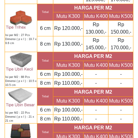
HARGA PER M2
Tebal
Mutu K300
Mutu K400
Mutu K500
Rp
Rp
6 cm
Rp 120.000,-
130.000,-
150.000,-
Isi per M2 : 27 Pcs
Rp
Rp
Dimensi ( p x l ) : 19.7 x
8 cm
Rp 130.000,-
9.6 cm
145.000,-
170.000,-
HARGA PER M2
Tebal
Mutu K300
Mutu K400
Mutu K500
6 cm
Rp 100.000,-
-
-
Isi per M2 : 88 Pcs
Dimensi ( p x l ) : 10.5 x
8 cm
Rp 110.000,-
-
-
10.5 cm
HARGA PER M2
Tebal
Mutu K300
Mutu K400
Mutu K500
6 cm
Rp 100.000,-
-
-
Isi per M2 : 22 Pcs
Dimensi ( p x l ) : 21 x
8 cm
Rp 110.000,-
-
-
21 cm
HARGA PER M2
Tebal
Mutu K300
Mutu K400
Mutu K500