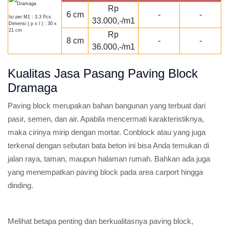
Rp
6 cm
-
-
Isi per M1 : 3.3 Pcs
33.000,-/m1
Dimensi ( p x l ) : 30 x
21 cm
Rp
8 cm
-
-
36.000,-/m1
Kualitas Jasa Pasang Paving Block
Dramaga
Paving block merupakan bahan bangunan yang terbuat dari
pasir, semen, dan air. Apabila mencermati karakteristiknya,
maka cirinya mirip dengan mortar. Conblock atau yang juga
terkenal dengan sebutan bata beton ini bisa Anda temukan di
jalan raya, taman, maupun halaman rumah. Bahkan ada juga
yang menempatkan paving block pada area carport hingga
dinding.
Melihat betapa penting dan berkualitasnya paving block,