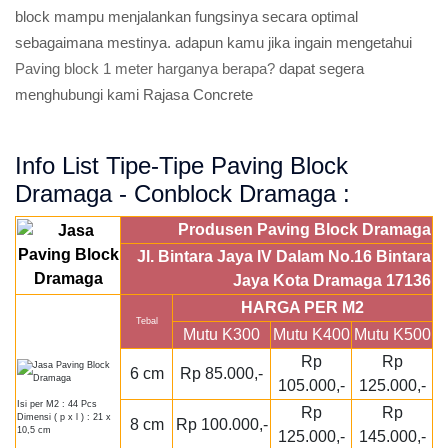
block mampu menjalankan fungsinya secara optimal
sebagaimana mestinya. adapun kamu jika ingain mengetahui
Paving block 1 meter harganya berapa?
dapat segera
menghubungi kami Rajasa Concrete
Info List Tipe-Tipe Paving Block
Dramaga - Conblock Dramaga :
Produsen Paving Block Dramaga
Jl. Bintara Jaya IV Dalam No.16 Bintara
Jaya Kota Dramaga 17136
HARGA PER M2
Tebal
Mutu K300
Mutu K400
Mutu K500
Rp
Rp
6 cm
Rp 85.000,-
105.000,-
125.000,-
Isi per M2 : 44 Pcs
Rp
Rp
Dimensi ( p x l ) : 21 x
8 cm
Rp 100.000,-
10,5 cm
125.000,-
145.000,-