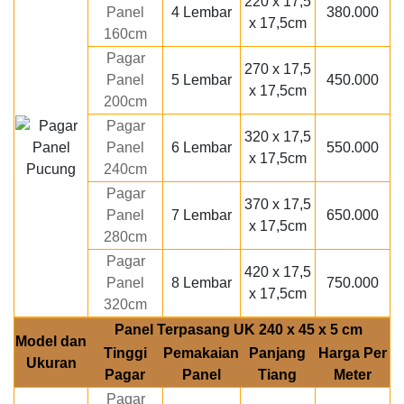
220 x 17,5
Panel
4 Lembar
380.000
x 17,5cm
160cm
Pagar
270 x 17,5
Panel
5 Lembar
450.000
x 17,5cm
200cm
Pagar
320 x 17,5
Panel
6 Lembar
550.000
x 17,5cm
240cm
Pagar
370 x 17,5
Panel
7 Lembar
650.000
x 17,5cm
280cm
Pagar
420 x 17,5
Panel
8 Lembar
750.000
x 17,5cm
320cm
Panel Terpasang UK 240 x 45 x 5 cm
Model dan
Tinggi
Pemakaian
Panjang
Harga Per
Ukuran
Pagar
Panel
Tiang
Meter
Pagar