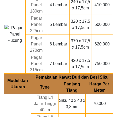
240 x 17,5
Panel
4 Lembar
410.000
x 17,5cm
180cm
Pagar
320 x 17,5
Panel
5 Lembar
500.000
x 17,5cm
225cm
Pagar
370 x 17,5
Panel
6 Lembar
620.000
x 17,5cm
270cm
Pagar
420 x 17,5
Panel
7 Lembar
750.000
x 17,5cm
315cm
Pemakaian Kawat Duri dan Besi Siku
Model dan
Panjang
Harga Per
Ukuran
Type
Tiang
Meter
Tiang L4
Siku 40 x 40 x
Jalur-Tinggi
70.000
3,8mm
40cm
Tiang L5