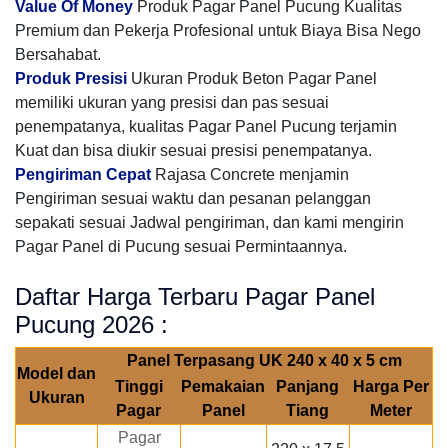
Value Of Money
Produk Pagar Panel Pucung Kualitas
Premium dan Pekerja Profesional untuk Biaya Bisa Nego
Bersahabat.
Produk Presisi
Ukuran Produk Beton Pagar Panel
memiliki ukuran yang presisi dan pas sesuai
penempatanya, kualitas Pagar Panel Pucung terjamin
Kuat dan bisa diukir sesuai presisi penempatanya.
Pengiriman Cepat
Rajasa Concrete menjamin
Pengiriman sesuai waktu dan pesanan pelanggan
sepakati sesuai Jadwal pengiriman, dan kami mengirin
Pagar Panel di Pucung sesuai Permintaannya.
Daftar Harga Terbaru Pagar Panel
Pucung 2026 :
Panel Terpasang UK 240 x 40 x 5 cm
Model dan
Tinggi
Pemakaian
Panjang
Harga Per
Ukuran
Pagar
Panel
Tiang
Meter
Pagar