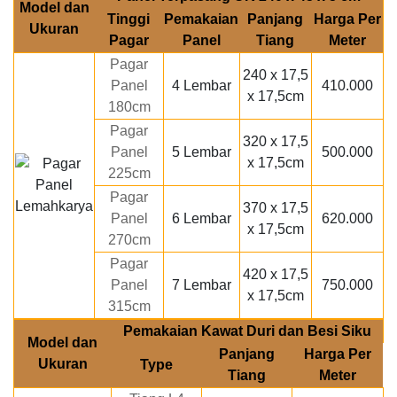
Model dan
Tinggi
Pemakaian
Panjang
Harga Per
Ukuran
Pagar
Panel
Tiang
Meter
Pagar
240 x 17,5
Panel
4 Lembar
410.000
x 17,5cm
180cm
Pagar
320 x 17,5
Panel
5 Lembar
500.000
x 17,5cm
225cm
Pagar
370 x 17,5
Panel
6 Lembar
620.000
x 17,5cm
270cm
Pagar
420 x 17,5
Panel
7 Lembar
750.000
x 17,5cm
315cm
Pemakaian Kawat Duri dan Besi Siku
Model dan
Panjang
Harga Per
Ukuran
Type
Tiang
Meter