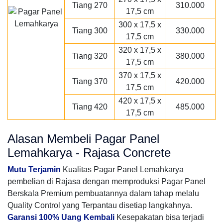
Tiang 270
310.000
17,5 cm
300 x 17,5 x
Tiang 300
330.000
17,5 cm
320 x 17,5 x
Tiang 320
380.000
17,5 cm
370 x 17,5 x
Tiang 370
420.000
17,5 cm
420 x 17,5 x
Tiang 420
485.000
17,5 cm
Alasan Membeli Pagar Panel
Lemahkarya - Rajasa Concrete
Mutu Terjamin
Kualitas Pagar Panel Lemahkarya
pembelian di Rajasa dengan memproduksi Pagar Panel
Berskala Premium pembuatannya dalam tahap melalu
Quality Control yang Terpantau disetiap langkahnya.
Garansi 100% Uang Kembali
Kesepakatan bisa terjadi