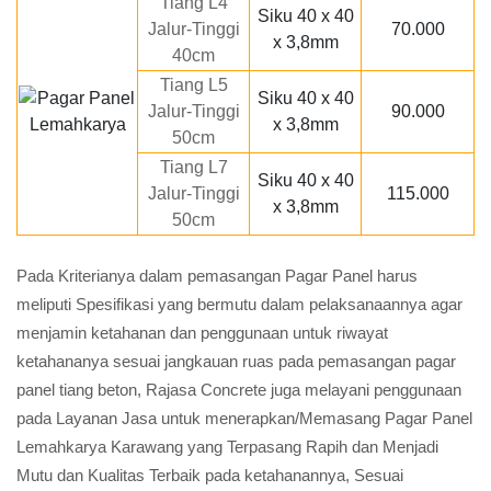
Tiang L4
Siku 40 x 40
Jalur-Tinggi
70.000
x 3,8mm
40cm
Tiang L5
Siku 40 x 40
Jalur-Tinggi
90.000
x 3,8mm
50cm
Tiang L7
Siku 40 x 40
Jalur-Tinggi
115.000
x 3,8mm
50cm
Pada Kriterianya dalam pemasangan Pagar Panel harus
meliputi Spesifikasi yang bermutu dalam pelaksanaannya agar
menjamin ketahanan dan penggunaan untuk riwayat
ketahananya sesuai jangkauan ruas pada pemasangan pagar
panel tiang beton, Rajasa Concrete juga melayani penggunaan
pada Layanan Jasa untuk menerapkan/Memasang Pagar Panel
Lemahkarya Karawang yang Terpasang Rapih dan Menjadi
Mutu dan Kualitas Terbaik pada ketahanannya, Sesuai