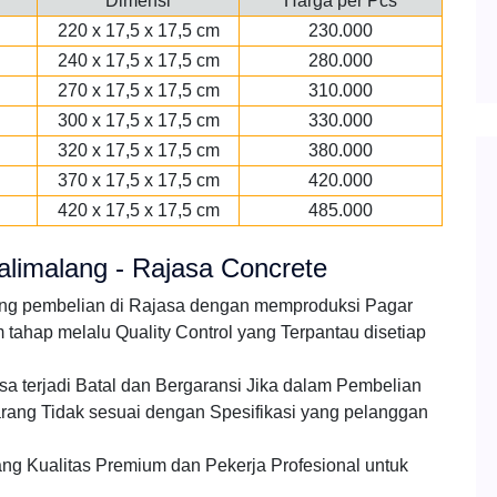
Dimensi
Harga per Pcs
220 x 17,5 x 17,5 cm
230.000
240 x 17,5 x 17,5 cm
280.000
270 x 17,5 x 17,5 cm
310.000
300 x 17,5 x 17,5 cm
330.000
320 x 17,5 x 17,5 cm
380.000
370 x 17,5 x 17,5 cm
420.000
420 x 17,5 x 17,5 cm
485.000
limalang - Rajasa Concrete
ang pembelian di Rajasa dengan memproduksi Pagar
ahap melalu Quality Control yang Terpantau disetiap
a terjadi Batal dan Bergaransi Jika dalam Pembelian
rang Tidak sesuai dengan Spesifikasi yang pelanggan
ng Kualitas Premium dan Pekerja Profesional untuk