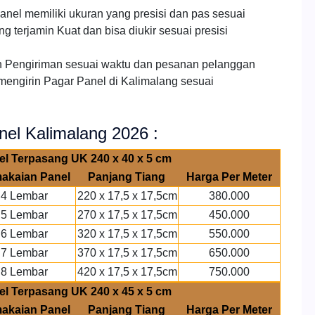
nel memiliki ukuran yang presisi dan pas sesuai
 terjamin Kuat dan bisa diukir sesuai presisi
 Pengiriman sesuai waktu dan pesanan pelanggan
mengirin Pagar Panel di Kalimalang sesuai
nel Kalimalang 2026 :
el Terpasang UK 240 x 40 x 5 cm
akaian Panel
Panjang Tiang
Harga Per Meter
4 Lembar
220 x 17,5 x 17,5cm
380.000
5 Lembar
270 x 17,5 x 17,5cm
450.000
6 Lembar
320 x 17,5 x 17,5cm
550.000
7 Lembar
370 x 17,5 x 17,5cm
650.000
8 Lembar
420 x 17,5 x 17,5cm
750.000
el Terpasang UK 240 x 45 x 5 cm
akaian Panel
Panjang Tiang
Harga Per Meter