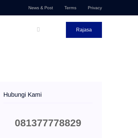
News & Post
Terms
Privacy
Rajasa
Hubungi Kami
081377778829