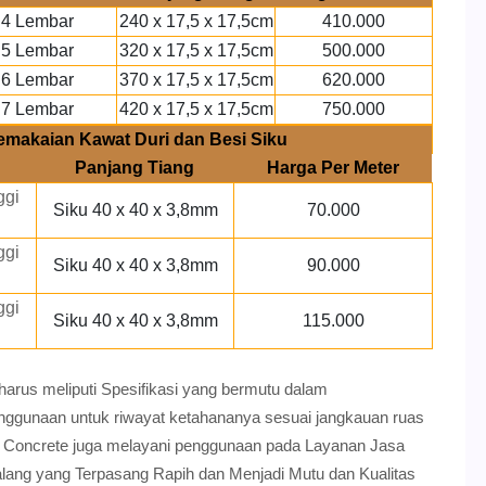
4 Lembar
240 x 17,5 x 17,5cm
410.000
5 Lembar
320 x 17,5 x 17,5cm
500.000
6 Lembar
370 x 17,5 x 17,5cm
620.000
7 Lembar
420 x 17,5 x 17,5cm
750.000
emakaian Kawat Duri dan Besi Siku
Panjang Tiang
Harga Per Meter
ggi
Siku 40 x 40 x 3,8mm
70.000
ggi
Siku 40 x 40 x 3,8mm
90.000
ggi
Siku 40 x 40 x 3,8mm
115.000
arus meliputi Spesifikasi yang bermutu dalam
ggunaan untuk riwayat ketahananya sesuai jangkauan ruas
a Concrete juga melayani penggunaan pada Layanan Jasa
ang yang Terpasang Rapih dan Menjadi Mutu dan Kualitas