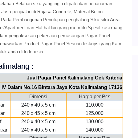
lahan-Belahan siku yang ingin di patenkan penanaman
Jasa penjualan di Rajasa Concrete, Material Beton
rja Pada Pembangunan Penutupan penghalang Siku-siku Area
l/Apartment dan Hal-hal lain yang memiliki Spesifikasi ruang
 dalam pengaksesan pekerjaan pemasangan Pagar Panel
 Menawarkan Product Pagar Panel Sesuai deskripsi yang Kami
tuk anda di Indonesia.
alimalang :
Jual Pagar Panel Kalimalang Cek Kriteria
ya IV Dalam No.16 Bintara Jaya Kota Kalimalang 17136
Dimensi
Harga per Pcs
ar
240 x 40 x 5 cm
110.000
ar
240 x 45 x 5 cm
125.000
f
240 x 40 x 5 cm
130.000
aran
240 x 40 x 5 cm
140.000