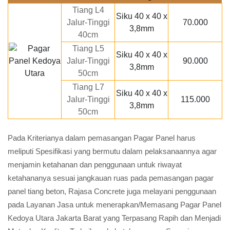
Tiang L4
Siku 40 x 40 x
Jalur-Tinggi
70.000
3,8mm
40cm
Tiang L5
Siku 40 x 40 x
Jalur-Tinggi
90.000
3,8mm
50cm
Tiang L7
Siku 40 x 40 x
Jalur-Tinggi
115.000
3,8mm
50cm
Pada Kriterianya dalam pemasangan Pagar Panel harus
meliputi Spesifikasi yang bermutu dalam pelaksanaannya agar
menjamin ketahanan dan penggunaan untuk riwayat
ketahananya sesuai jangkauan ruas pada pemasangan pagar
panel tiang beton, Rajasa Concrete juga melayani penggunaan
pada Layanan Jasa untuk menerapkan/Memasang Pagar Panel
Kedoya Utara Jakarta Barat yang Terpasang Rapih dan Menjadi