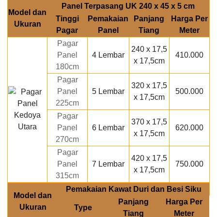
Panel Terpasang UK 240 x 45 x 5 cm
Model dan
Tinggi
Pemakaian
Panjang
Harga Per
Ukuran
Pagar
Panel
Tiang
Meter
Pagar
240 x 17,5
Panel
4 Lembar
410.000
x 17,5cm
180cm
Pagar
320 x 17,5
Panel
5 Lembar
500.000
x 17,5cm
225cm
Pagar
370 x 17,5
Panel
6 Lembar
620.000
x 17,5cm
270cm
Pagar
420 x 17,5
Panel
7 Lembar
750.000
x 17,5cm
315cm
Pemakaian Kawat Duri dan Besi Siku
Model dan
Panjang
Harga Per
Ukuran
Type
Tiang
Meter