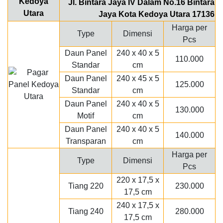
Jl. Bintara Jaya IV Dalam No.16 Bintara
Jaya Kota Kedoya Utara 17136
Harga per
Type
Dimensi
Pcs
Daun Panel
240 x 40 x 5
110.000
Standar
cm
Daun Panel
240 x 45 x 5
125.000
Standar
cm
Daun Panel
240 x 40 x 5
130.000
Motif
cm
Daun Panel
240 x 40 x 5
140.000
Transparan
cm
Harga per
Type
Dimensi
Pcs
220 x 17,5 x
Tiang 220
230.000
17,5 cm
240 x 17,5 x
Tiang 240
280.000
17,5 cm