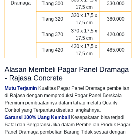
Tiang 300
330.000
17,5 cm
320 x 17,5 x
Tiang 320
380.000
17,5 cm
370 x 17,5 x
Tiang 370
420.000
17,5 cm
420 x 17,5 x
Tiang 420
485.000
17,5 cm
Alasan Membeli Pagar Panel Dramaga
- Rajasa Concrete
Mutu Terjamin
Kualitas Pagar Panel Dramaga pembelian
di Rajasa dengan memproduksi Pagar Panel Berskala
Premium pembuatannya dalam tahap melalu Quality
Control yang Terpantau disetiap langkahnya.
Garansi 100% Uang Kembali
Kesepakatan bisa terjadi
Batal dan Bergaransi Jika dalam Pembelian Produk Pagar
Panel Dramaga pembelian Barang Tidak sesuai dengan