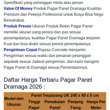
Spesifikasi yang pelanggan minta atau pesan.
Value Of Money
Produk Pagar Panel Dramaga Kualitas
Premium dan Pekerja Profesional untuk Biaya Bisa Nego
Bersahabat.
Produk Presisi
Ukuran Produk Beton Pagar Panel
memiliki ukuran yang presisi dan pas sesuai
penempatanya, kualitas Pagar Panel Dramaga terjamin
Kuat dan bisa diukir sesuai presisi penempatanya.
Pengiriman Cepat
Rajasa Concrete menjamin
Pengiriman sesuai waktu dan pesanan pelanggan
sepakati sesuai Jadwal pengiriman, dan kami mengirin
Pagar Panel di Dramaga sesuai Permintaannya.
Daftar Harga Terbaru Pagar Panel
Dramaga 2026 :
Panel Terpasang UK 240 x 40 x 5 cm
Model dan
Tinggi
Pemakaian
Panjang
Harga Per
Ukuran
Pagar
Panel
Tiang
Meter