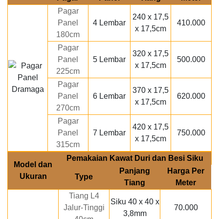
Pagar
240 x 17,5
Panel
4 Lembar
410.000
x 17,5cm
180cm
Pagar
320 x 17,5
Panel
5 Lembar
500.000
x 17,5cm
225cm
Pagar
370 x 17,5
Panel
6 Lembar
620.000
x 17,5cm
270cm
Pagar
420 x 17,5
Panel
7 Lembar
750.000
x 17,5cm
315cm
Pemakaian Kawat Duri dan Besi Siku
Model dan
Panjang
Harga Per
Ukuran
Type
Tiang
Meter
Tiang L4
Siku 40 x 40 x
Jalur-Tinggi
70.000
3,8mm