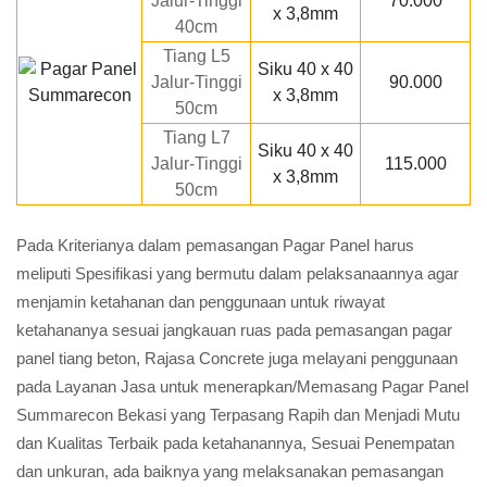
Jalur-Tinggi
70.000
x 3,8mm
40cm
Tiang L5
Siku 40 x 40
Jalur-Tinggi
90.000
x 3,8mm
50cm
Tiang L7
Siku 40 x 40
Jalur-Tinggi
115.000
x 3,8mm
50cm
Pada Kriterianya dalam pemasangan Pagar Panel harus
meliputi Spesifikasi yang bermutu dalam pelaksanaannya agar
menjamin ketahanan dan penggunaan untuk riwayat
ketahananya sesuai jangkauan ruas pada pemasangan pagar
panel tiang beton, Rajasa Concrete juga melayani penggunaan
pada Layanan Jasa untuk menerapkan/Memasang Pagar Panel
Summarecon Bekasi yang Terpasang Rapih dan Menjadi Mutu
dan Kualitas Terbaik pada ketahanannya, Sesuai Penempatan
dan unkuran, ada baiknya yang melaksanakan pemasangan