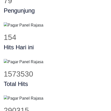
100
Pengunjung
197
Hits Hari ini
2012247
Total Hits
371257