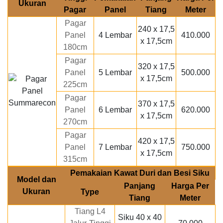
Ukuran
Pagar
Panel
Tiang
Meter
Pagar
240 x 17,5
Panel
4 Lembar
410.000
x 17,5cm
180cm
Pagar
320 x 17,5
Panel
5 Lembar
500.000
x 17,5cm
225cm
Pagar
370 x 17,5
Panel
6 Lembar
620.000
x 17,5cm
270cm
Pagar
420 x 17,5
Panel
7 Lembar
750.000
x 17,5cm
315cm
Pemakaian Kawat Duri dan Besi Siku
Model dan
Panjang
Harga Per
Ukuran
Type
Tiang
Meter
Tiang L4
Siku 40 x 40