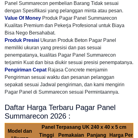
Panel Summarecon pembelian Barang Tidak sesuai
dengan Spesifikasi yang pelanggan minta atau pesan.
Value Of Money
Produk Pagar Panel Summarecon
Kualitas Premium dan Pekerja Profesional untuk Biaya
Bisa Nego Bersahabat.
Produk Presisi
Ukuran Produk Beton Pagar Panel
memiliki ukuran yang presisi dan pas sesuai
penempatanya, kualitas Pagar Panel Summarecon
terjamin Kuat dan bisa diukir sesuai presisi penempatanya.
Pengiriman Cepat
Rajasa Concrete menjamin
Pengiriman sesuai waktu dan pesanan pelanggan
sepakati sesuai Jadwal pengiriman, dan kami mengirin
Pagar Panel di Summarecon sesuai Permintaannya.
Daftar Harga Terbaru Pagar Panel
Summarecon 2026 :
Panel Terpasang UK 240 x 40 x 5 cm
Model dan
Tinggi
Pemakaian
Panjang
Harga Per