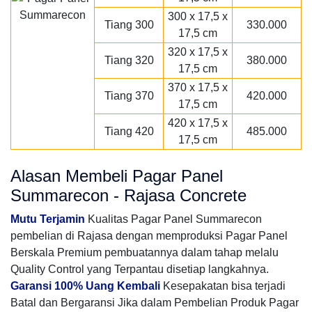
300 x 17,5 x
Tiang 300
330.000
17,5 cm
320 x 17,5 x
Tiang 320
380.000
17,5 cm
370 x 17,5 x
Tiang 370
420.000
17,5 cm
420 x 17,5 x
Tiang 420
485.000
17,5 cm
Alasan Membeli Pagar Panel
Summarecon - Rajasa Concrete
Mutu Terjamin
Kualitas Pagar Panel Summarecon
pembelian di Rajasa dengan memproduksi Pagar Panel
Berskala Premium pembuatannya dalam tahap melalu
Quality Control yang Terpantau disetiap langkahnya.
Garansi 100% Uang Kembali
Kesepakatan bisa terjadi
Batal dan Bergaransi Jika dalam Pembelian Produk Pagar