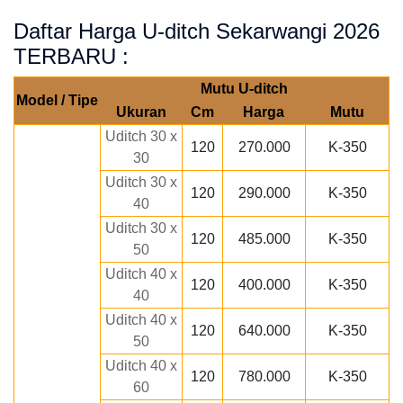
Daftar Harga U-ditch Sekarwangi 2026
TERBARU :
Mutu U-ditch
Model / Tipe
Ukuran
Cm
Harga
Mutu
Uditch 30 x
120
270.000
K-350
30
Uditch 30 x
120
290.000
K-350
40
Uditch 30 x
120
485.000
K-350
50
Uditch 40 x
120
400.000
K-350
40
Uditch 40 x
120
640.000
K-350
50
Uditch 40 x
120
780.000
K-350
60