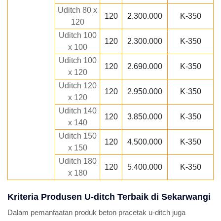
Uditch 80 x
120
2.300.000
K-350
120
Uditch 100
120
2.300.000
K-350
x 100
Uditch 100
120
2.690.000
K-350
x 120
Uditch 120
120
2.950.000
K-350
x 120
Uditch 140
120
3.850.000
K-350
x 140
Uditch 150
120
4.500.000
K-350
x 150
Uditch 180
120
5.400.000
K-350
x 180
Kriteria Produsen U-ditch Terbaik di Sekarwangi
Dalam pemanfaatan produk beton pracetak u-ditch juga