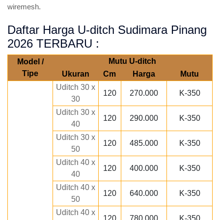
wiremesh.
Daftar Harga U-ditch Sudimara Pinang
2026 TERBARU :
Mutu U-ditch
Model /
Tipe
Ukuran
Cm
Harga
Mutu
Uditch 30 x
120
270.000
K-350
30
Uditch 30 x
120
290.000
K-350
40
Uditch 30 x
120
485.000
K-350
50
Uditch 40 x
120
400.000
K-350
40
Uditch 40 x
120
640.000
K-350
50
Uditch 40 x
120
780.000
K-350