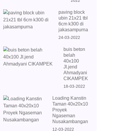
2022
paving block
ubin 21x21 tbl
6cm k300 di
jakasampurna
24-03-2022
buis beton
belah
40x100
Jl.jend
Ahmadyani
CIKAMPEK
18-03-2022
Loading Kanstin
Taman 40x20x10
Proyek
Ngaseman
Nusakambangan
12-03-2022