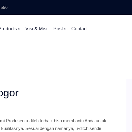
5550
Products
Visi & Misi
Post
Contact
ogor
Kami Produsen
u-ditch
terbaik bisa membantu Anda untuk
kualitasnya. Sesuai dengan namanya, u-ditch sendiri