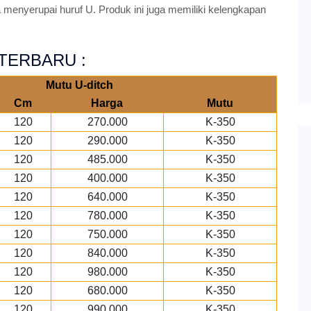
menyerupai huruf U. Produk ini juga memiliki kelengkapan
6 TERBARU :
Mutu U-ditch
Cm
Harga
Mutu
120
270.000
K-350
120
290.000
K-350
120
485.000
K-350
120
400.000
K-350
120
640.000
K-350
120
780.000
K-350
120
750.000
K-350
120
840.000
K-350
120
980.000
K-350
120
680.000
K-350
120
990.000
K-350