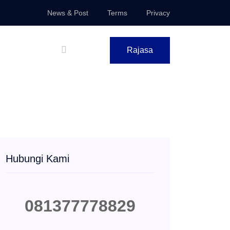
News & Post
Terms
Privacy
Rajasa
Hubungi Kami
081377778829