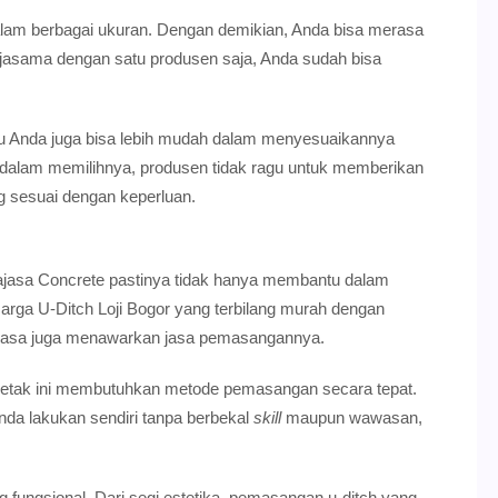
alam berbagai ukuran. Dengan demikian, Anda bisa merasa
erjasama dengan satu produsen saja, Anda sudah bisa
tu Anda juga bisa lebih mudah dalam menyesuaikannya
n dalam memilihnya, produsen tidak ragu untuk memberikan
 sesuai dengan keperluan.
Rajasa Concrete pastinya tidak hanya membantu dalam
arga U-Ditch Loji Bogor yang terbilang murah dengan
antiasa juga menawarkan jasa pemasangannya.
acetak ini membutuhkan metode pemasangan secara tepat.
da lakukan sendiri tanpa berbekal
skill
maupun wawasan,
ungsional. Dari segi estetika, pemasangan u-ditch yang