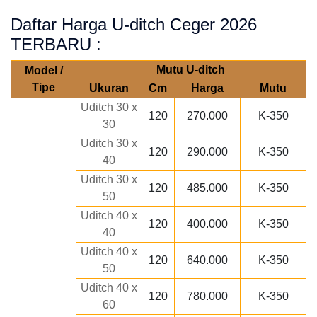
Daftar Harga U-ditch Ceger 2026
TERBARU :
Mutu U-ditch
Model /
Tipe
Ukuran
Cm
Harga
Mutu
Uditch 30 x
120
270.000
K-350
30
Uditch 30 x
120
290.000
K-350
40
Uditch 30 x
120
485.000
K-350
50
Uditch 40 x
120
400.000
K-350
40
Uditch 40 x
120
640.000
K-350
50
Uditch 40 x
120
780.000
K-350
60