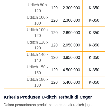
Uditch 80 x
120
2.300.000
K-350
120
Uditch 100 x
120
2.300.000
K-350
100
Uditch 100 x
120
2.690.000
K-350
120
Uditch 120 x
120
2.950.000
K-350
120
Uditch 140 x
120
3.850.000
K-350
140
Uditch 150 x
120
4.500.000
K-350
150
Uditch 180 x
120
5.400.000
K-350
180
Kriteria Produsen U-ditch Terbaik di Ceger
Dalam pemanfaatan produk beton pracetak u-ditch juga