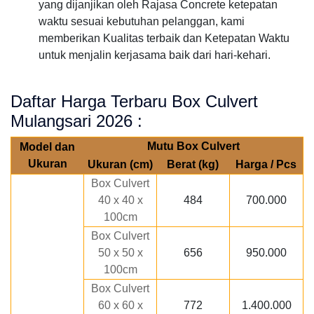
yang dijanjikan oleh Rajasa Concrete ketepatan
waktu sesuai kebutuhan pelanggan, kami
memberikan Kualitas terbaik dan Ketepatan Waktu
untuk menjalin kerjasama baik dari hari-kehari.
Daftar Harga Terbaru Box Culvert
Mulangsari 2026 :
Mutu Box Culvert
Model dan
Ukuran
Ukuran (cm)
Berat (kg)
Harga / Pcs
Box Culvert
40 x 40 x
484
700.000
100cm
Box Culvert
50 x 50 x
656
950.000
100cm
Box Culvert
60 x 60 x
772
1.400.000