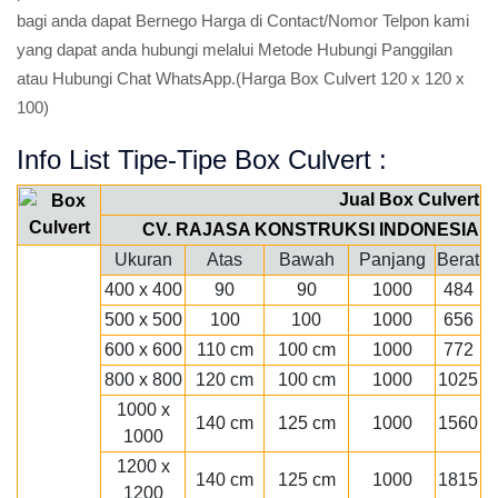
bagi anda dapat Bernego Harga di Contact/Nomor Telpon kami
yang dapat anda hubungi melalui Metode Hubungi Panggilan
atau Hubungi Chat WhatsApp.(Harga Box Culvert 120 x 120 x
100)
Info List Tipe-Tipe Box Culvert :
Jual Box Culvert
CV. RAJASA KONSTRUKSI INDONESIA
Ukuran
Atas
Bawah
Panjang
Berat
400 x 400
90
90
1000
484
500 x 500
100
100
1000
656
600 x 600
110 cm
100 cm
1000
772
800 x 800
120 cm
100 cm
1000
1025
1000 x
140 cm
125 cm
1000
1560
1000
1200 x
140 cm
125 cm
1000
1815
1200