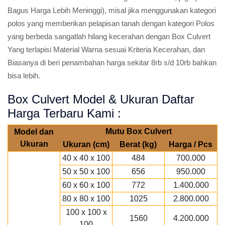
Bagus Harga Lebih Meninggi), misal jika menggunakan kategori
polos yang memberikan pelapisan tanah dengan kategori Polos
yang berbeda sangatlah hilang kecerahan dengan Box Culvert
Yang terlapisi Material Warna sesuai Kriteria Kecerahan, dan
Biasanya di beri penambahan harga sekitar 8rb s/d 10rb bahkan
bisa lebih.
Box Culvert Model & Ukuran Daftar
Harga Terbaru Kami :
Mutu Box Culvert
Model dan
Ukuran
Ukuran (cm)
Berat (kg)
Harga / Pcs
40 x 40 x 100
484
700.000
50 x 50 x 100
656
950.000
60 x 60 x 100
772
1.400.000
80 x 80 x 100
1025
2.800.000
100 x 100 x
1560
4.200.000
100