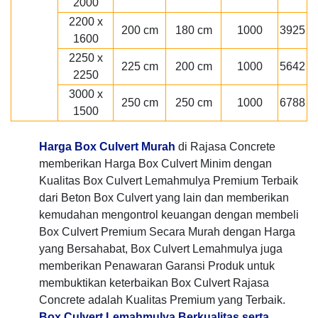
2000
2200 x
200 cm
180 cm
1000
3925
1600
2250 x
225 cm
200 cm
1000
5642
2250
3000 x
250 cm
250 cm
1000
6788
1500
Harga Box Culvert Murah
di Rajasa Concrete
memberikan Harga Box Culvert Minim dengan
Kualitas Box Culvert Lemahmulya Premium Terbaik
dari Beton Box Culvert yang lain dan memberikan
kemudahan mengontrol keuangan dengan membeli
Box Culvert Premium Secara Murah dengan Harga
yang Bersahabat, Box Culvert Lemahmulya juga
memberikan Penawaran Garansi Produk untuk
membuktikan keterbaikan Box Culvert Rajasa
Concrete adalah Kualitas Premium yang Terbaik.
Box Culvert Lemahmulya Berkualitas serta