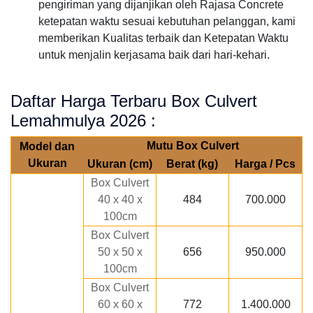
pengiriman yang dijanjikan oleh Rajasa Concrete
ketepatan waktu sesuai kebutuhan pelanggan, kami
memberikan Kualitas terbaik dan Ketepatan Waktu
untuk menjalin kerjasama baik dari hari-kehari.
Daftar Harga Terbaru Box Culvert
Lemahmulya 2026 :
Mutu Box Culvert
Model dan
Ukuran
Ukuran (cm)
Berat (kg)
Harga / Pcs
Box Culvert
40 x 40 x
484
700.000
100cm
Box Culvert
50 x 50 x
656
950.000
100cm
Box Culvert
60 x 60 x
772
1.400.000