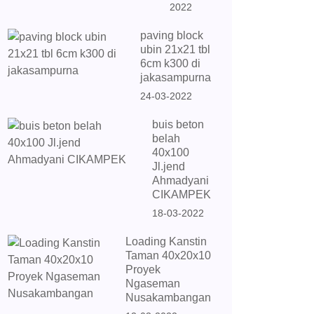
2022
paving block
ubin 21x21 tbl
6cm k300 di
jakasampurna
24-03-2022
buis beton
belah
40x100
Jl.jend
Ahmadyani
CIKAMPEK
18-03-2022
Loading Kanstin
Taman 40x20x10
Proyek
Ngaseman
Nusakambangan