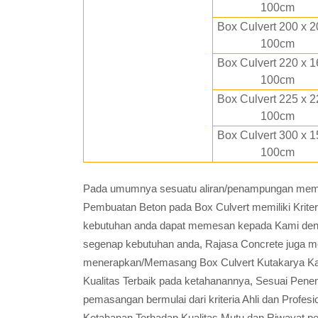
100cm
Box Culvert 200 x 2
100cm
Box Culvert 220 x 1
100cm
Box Culvert 225 x 2
100cm
Box Culvert 300 x 1
100cm
Pada umumnya sesuatu aliran/penampungan memili
Pembuatan Beton pada Box Culvert memiliki Krite
kebutuhan anda dapat memesan kepada Kami den
segenap kebutuhan anda, Rajasa Concrete juga m
menerapkan/Memasang Box Culvert Kutakarya Ka
Kualitas Terbaik pada ketahanannya, Sesuai Pen
pemasangan bermulai dari kriteria Ahli dan Profe
Ketahanan Terhadap Kualitas Mutu dan Riwayat p