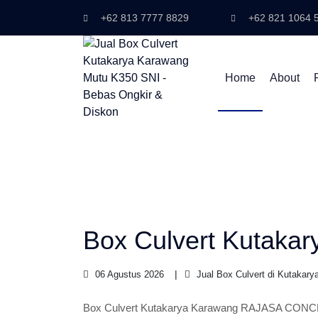
+62 813 7777 8829
+62 821 1064 
Home
About
Box Culvert Kutaka
06 Agustus 2026
Jual Box Culvert di Kutakary
Box Culvert Kutakarya Karawang RAJASA CONCR