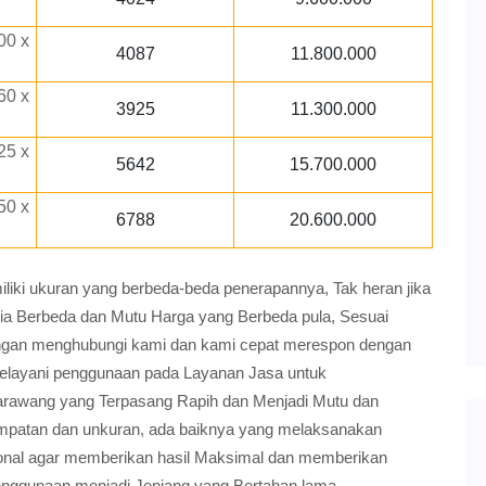
00 x
4087
11.800.000
60 x
3925
11.300.000
25 x
5642
15.700.000
50 x
6788
20.600.000
ki ukuran yang berbeda-beda penerapannya, Tak heran jika
ria Berbeda dan Mutu Harga yang Berbeda pula, Sesuai
gan menghubungi kami dan kami cepat merespon dengan
elayani penggunaan pada Layanan Jasa untuk
rawang yang Terpasang Rapih dan Menjadi Mutu dan
empatan dan unkuran, ada baiknya yang melaksanakan
sional agar memberikan hasil Maksimal dan memberikan
enggunaan menjadi Jenjang yang Bertahan lama.