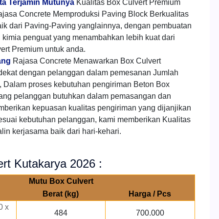
rta Terjamin Mutunya
Kualitas Box Culvert Premium
jasa Concrete Memproduksi Paving Block Berkualitas
aik dari Paving-Paving yanglainnya, dengan pembuatan
h kimia penguat yang menambahkan lebih kuat dari
ert Premium untuk anda.
ang
Rajasa Concrete Menawarkan Box Culvert
rdekat dengan pelanggan dalam pemesanan Jumlah
 Dalam proses kebutuhan pengiriman Beton Box
 yang pelanggan butuhkan dalam pemasangan dan
mberikan kepuasan kualitas pengiriman yang dijanjikan
esuai kebutuhan pelanggan, kami memberikan Kualitas
in kerjasama baik dari hari-kehari.
rt Kutakarya 2026 :
Mutu Box Culvert
Berat (kg)
Harga / Pcs
0 x
484
700.000