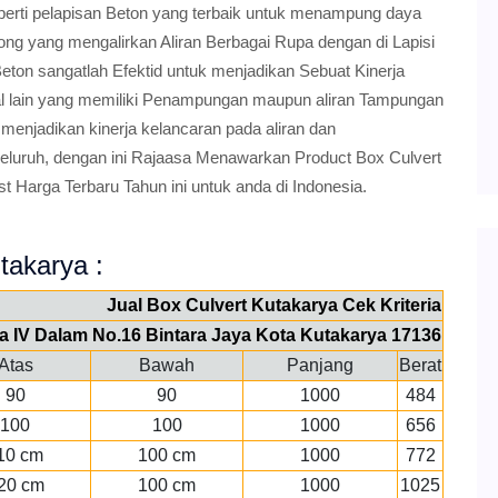
perti pelapisan Beton yang terbaik untuk menampung daya
ng yang mengalirkan Aliran Berbagai Rupa dengan di Lapisi
Beton sangatlah Efektid untuk menjadikan Sebuat Kinerja
l lain yang memiliki Penampungan maupun aliran Tampungan
 menjadikan kinerja kelancaran pada aliran dan
uruh, dengan ini Rajaasa Menawarkan Product Box Culvert
t Harga Terbaru Tahun ini untuk anda di Indonesia.
utakarya :
Jual Box Culvert Kutakarya Cek Kriteria
aya IV Dalam No.16 Bintara Jaya Kota Kutakarya 17136
Atas
Bawah
Panjang
Berat
90
90
1000
484
100
100
1000
656
10 cm
100 cm
1000
772
20 cm
100 cm
1000
1025