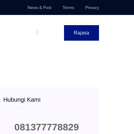
News & Post
Terms
Privacy
Rajasa
Hubungi Kami
081377778829