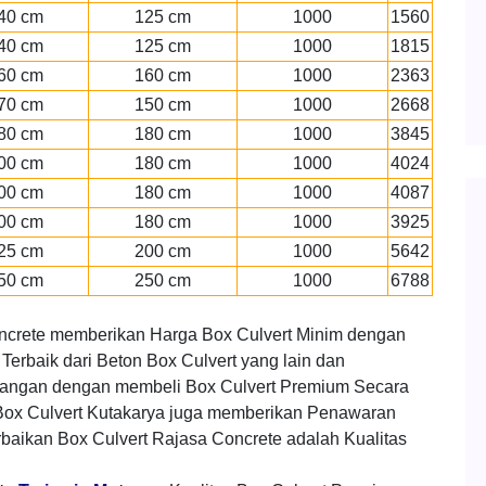
40 cm
125 cm
1000
1560
40 cm
125 cm
1000
1815
60 cm
160 cm
1000
2363
70 cm
150 cm
1000
2668
80 cm
180 cm
1000
3845
00 cm
180 cm
1000
4024
00 cm
180 cm
1000
4087
00 cm
180 cm
1000
3925
25 cm
200 cm
1000
5642
50 cm
250 cm
1000
6788
ncrete memberikan Harga Box Culvert Minim dengan
Terbaik dari Beton Box Culvert yang lain dan
angan dengan membeli Box Culvert Premium Secara
Box Culvert Kutakarya juga memberikan Penawaran
baikan Box Culvert Rajasa Concrete adalah Kualitas