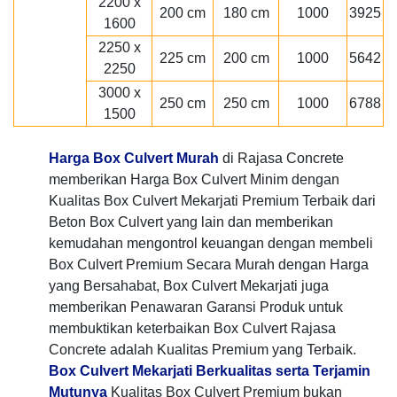
2200 x
200 cm
180 cm
1000
3925
1600
2250 x
225 cm
200 cm
1000
5642
2250
3000 x
250 cm
250 cm
1000
6788
1500
Harga Box Culvert Murah
di Rajasa Concrete
memberikan Harga Box Culvert Minim dengan
Kualitas Box Culvert Mekarjati Premium Terbaik dari
Beton Box Culvert yang lain dan memberikan
kemudahan mengontrol keuangan dengan membeli
Box Culvert Premium Secara Murah dengan Harga
yang Bersahabat, Box Culvert Mekarjati juga
memberikan Penawaran Garansi Produk untuk
membuktikan keterbaikan Box Culvert Rajasa
Concrete adalah Kualitas Premium yang Terbaik.
Box Culvert Mekarjati Berkualitas serta Terjamin
Mutunya
Kualitas Box Culvert Premium bukan