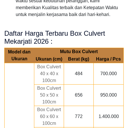
waktu sesuai kebutuhan pelanggan, kami
memberikan Kualitas terbaik dan Ketepatan Waktu
untuk menjalin kerjasama baik dari hari-kehari.
Daftar Harga Terbaru Box Culvert
Mekarjati 2026 :
Mutu Box Culvert
Model dan
Ukuran
Ukuran (cm)
Berat (kg)
Harga / Pcs
Box Culvert
40 x 40 x
484
700.000
100cm
Box Culvert
50 x 50 x
656
950.000
100cm
Box Culvert
60 x 60 x
772
1.400.000
100cm