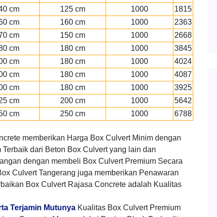
40 cm
125 cm
1000
1815
60 cm
160 cm
1000
2363
70 cm
150 cm
1000
2668
80 cm
180 cm
1000
3845
00 cm
180 cm
1000
4024
00 cm
180 cm
1000
4087
00 cm
180 cm
1000
3925
25 cm
200 cm
1000
5642
50 cm
250 cm
1000
6788
ncrete memberikan Harga Box Culvert Minim dengan
Terbaik dari Beton Box Culvert yang lain dan
angan dengan membeli Box Culvert Premium Secara
Box Culvert Tangerang juga memberikan Penawaran
baikan Box Culvert Rajasa Concrete adalah Kualitas
rta Terjamin Mutunya
Kualitas Box Culvert Premium