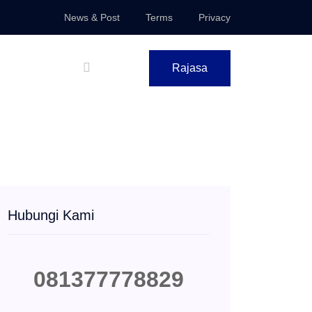
News & Post
Terms
Privacy
Rajasa
Hubungi Kami
081377778829