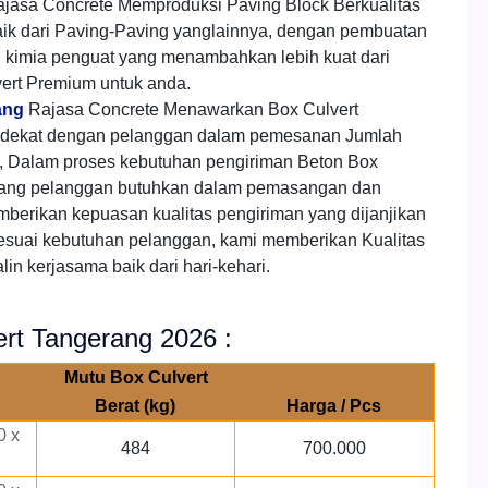
jasa Concrete Memproduksi Paving Block Berkualitas
aik dari Paving-Paving yanglainnya, dengan pembuatan
h kimia penguat yang menambahkan lebih kuat dari
ert Premium untuk anda.
ang
Rajasa Concrete Menawarkan Box Culvert
rdekat dengan pelanggan dalam pemesanan Jumlah
 Dalam proses kebutuhan pengiriman Beton Box
 yang pelanggan butuhkan dalam pemasangan dan
mberikan kepuasan kualitas pengiriman yang dijanjikan
esuai kebutuhan pelanggan, kami memberikan Kualitas
in kerjasama baik dari hari-kehari.
ert Tangerang 2026 :
Mutu Box Culvert
Berat (kg)
Harga / Pcs
0 x
484
700.000