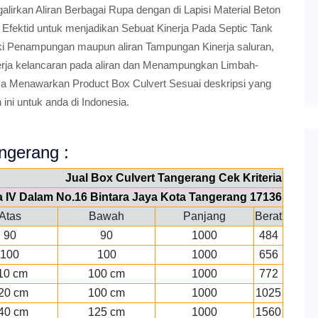
irkan Aliran Berbagai Rupa dengan di Lapisi Material Beton
 Efektid untuk menjadikan Sebuat Kinerja Pada Septic Tank
ki Penampungan maupun aliran Tampungan Kinerja saluran,
erja kelancaran pada aliran dan Menampungkan Limbah-
sa Menawarkan Product Box Culvert Sesuai deskripsi yang
ini untuk anda di Indonesia.
angerang :
Jual Box Culvert Tangerang Cek Kriteria
ya IV Dalam No.16 Bintara Jaya Kota Tangerang 17136
Atas
Bawah
Panjang
Berat
90
90
1000
484
100
100
1000
656
10 cm
100 cm
1000
772
20 cm
100 cm
1000
1025
40 cm
125 cm
1000
1560