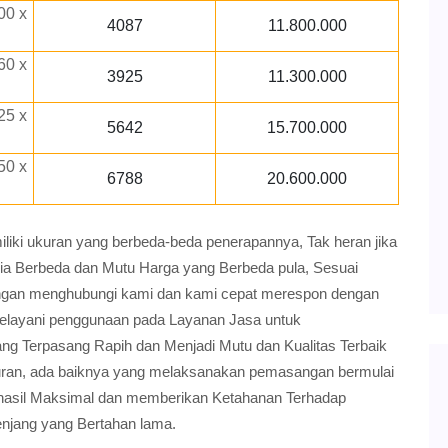
00 x
4087
11.800.000
60 x
3925
11.300.000
25 x
5642
15.700.000
50 x
6788
20.600.000
ki ukuran yang berbeda-beda penerapannya, Tak heran jika
ria Berbeda dan Mutu Harga yang Berbeda pula, Sesuai
gan menghubungi kami dan kami cepat merespon dengan
elayani penggunaan pada Layanan Jasa untuk
 Terpasang Rapih dan Menjadi Mutu dan Kualitas Terbaik
ran, ada baiknya yang melaksanakan pemasangan bermulai
an hasil Maksimal dan memberikan Ketahanan Terhadap
njang yang Bertahan lama.