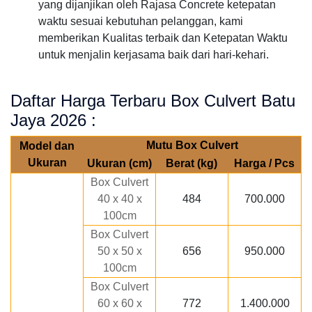
yang dijanjikan oleh Rajasa Concrete ketepatan
waktu sesuai kebutuhan pelanggan, kami
memberikan Kualitas terbaik dan Ketepatan Waktu
untuk menjalin kerjasama baik dari hari-kehari.
Daftar Harga Terbaru Box Culvert Batu
Jaya 2026 :
Mutu Box Culvert
Model dan
Ukuran
Ukuran (cm)
Berat (kg)
Harga / Pcs
Box Culvert
40 x 40 x
484
700.000
100cm
Box Culvert
50 x 50 x
656
950.000
100cm
Box Culvert
60 x 60 x
772
1.400.000