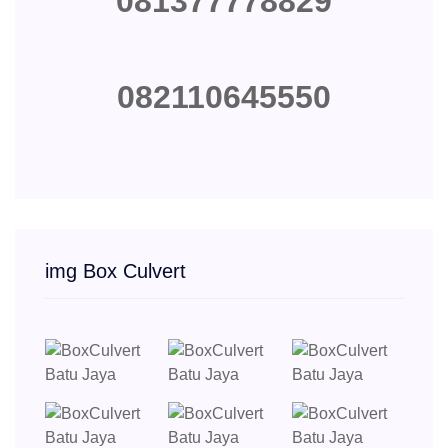
081377778829
082110645550
img Box Culvert