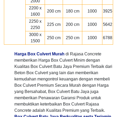
2000
2200 x
200 cm
180 cm
1000
3925
1600
2250 x
225 cm
200 cm
1000
5642
2250
3000 x
250 cm
250 cm
1000
6788
1500
Harga Box Culvert Murah
di Rajasa Concrete
memberikan Harga Box Culvert Minim dengan
Kualitas Box Culvert Batu Jaya Premium Terbaik dari
Beton Box Culvert yang lain dan memberikan
kemudahan mengontrol keuangan dengan membeli
Box Culvert Premium Secara Murah dengan Harga
yang Bersahabat, Box Culvert Batu Jaya juga
memberikan Penawaran Garansi Produk untuk
membuktikan keterbaikan Box Culvert Rajasa
Concrete adalah Kualitas Premium yang Terbaik.
Box Culvert Batu Jaya Berkualitas serta Terjamin