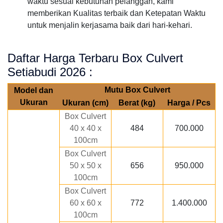
waktu sesuai kebutuhan pelanggan, kami
memberikan Kualitas terbaik dan Ketepatan Waktu
untuk menjalin kerjasama baik dari hari-kehari.
Daftar Harga Terbaru Box Culvert
Setiabudi 2026 :
Mutu Box Culvert
Model dan
Ukuran
Ukuran (cm)
Berat (kg)
Harga / Pcs
Box Culvert
40 x 40 x
484
700.000
100cm
Box Culvert
50 x 50 x
656
950.000
100cm
Box Culvert
60 x 60 x
772
1.400.000
100cm