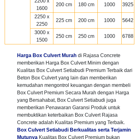
2200 x
200 cm
180 cm
1000
3925
1600
2250 x
225 cm
200 cm
1000
5642
2250
3000 x
250 cm
250 cm
1000
6788
1500
Harga Box Culvert Murah
di Rajasa Concrete
memberikan Harga Box Culvert Minim dengan
Kualitas Box Culvert Setiabudi Premium Terbaik dari
Beton Box Culvert yang lain dan memberikan
kemudahan mengontrol keuangan dengan membeli
Box Culvert Premium Secara Murah dengan Harga
yang Bersahabat, Box Culvert Setiabudi juga
memberikan Penawaran Garansi Produk untuk
membuktikan keterbaikan Box Culvert Rajasa
Concrete adalah Kualitas Premium yang Terbaik.
Box Culvert Setiabudi Berkualitas serta Terjamin
Mutunya
Kualitas Box Culvert Premium bukan