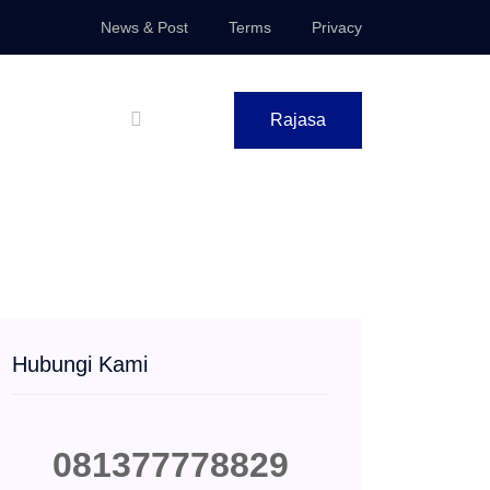
News & Post
Terms
Privacy
Rajasa
Hubungi Kami
081377778829