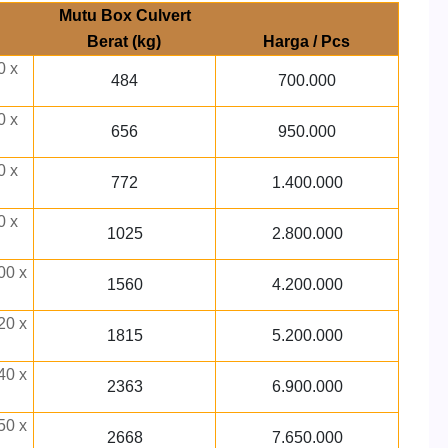
Mutu Box Culvert
Berat (kg)
Harga / Pcs
0 x
484
700.000
0 x
656
950.000
0 x
772
1.400.000
0 x
1025
2.800.000
00 x
1560
4.200.000
20 x
1815
5.200.000
40 x
2363
6.900.000
50 x
2668
7.650.000