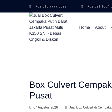
+62 813 7777 8829
+62 821 1064 
Home
About
Box Culvert Cempaka
Pusat
07 Agustus 2026
Jual Box Culvert di Cempaka 