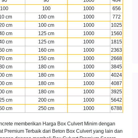
90
90
1000
484
100
100
1000
656
10 cm
100 cm
1000
772
20 cm
100 cm
1000
1025
40 cm
125 cm
1000
1560
40 cm
125 cm
1000
1815
60 cm
160 cm
1000
2363
70 cm
150 cm
1000
2668
80 cm
180 cm
1000
3845
00 cm
180 cm
1000
4024
00 cm
180 cm
1000
4087
00 cm
180 cm
1000
3925
25 cm
200 cm
1000
5642
50 cm
250 cm
1000
6788
ncrete memberikan Harga Box Culvert Minim dengan
t Premium Terbaik dari Beton Box Culvert yang lain dan