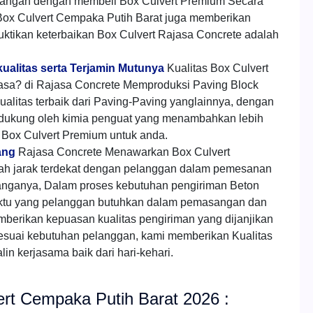
angan dengan membeli Box Culvert Premium Secara
ox Culvert Cempaka Putih Barat juga memberikan
tikan keterbaikan Box Culvert Rajasa Concrete adalah
ualitas serta Terjamin Mutunya
Kualitas Box Culvert
sa? di Rajasa Concrete Memproduksi Paving Block
alitas terbaik dari Paving-Paving yanglainnya, dengan
i dukung oleh kimia penguat yang menambahkan lebih
i Box Culvert Premium untuk anda.
ang
Rajasa Concrete Menawarkan Box Culvert
h jarak terdekat dengan pelanggan dalam pemesanan
nganya, Dalam proses kebutuhan pengiriman Beton
aktu yang pelanggan butuhkan dalam pemasangan dan
mberikan kepuasan kualitas pengiriman yang dijanjikan
esuai kebutuhan pelanggan, kami memberikan Kualitas
in kerjasama baik dari hari-kehari.
ert Cempaka Putih Barat 2026 :