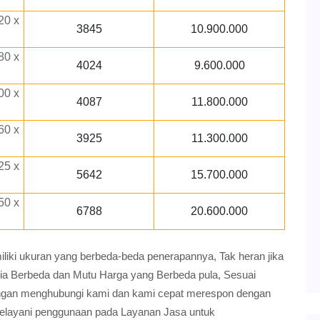
20 x
3845
10.900.000
80 x
4024
9.600.000
00 x
4087
11.800.000
60 x
3925
11.300.000
25 x
5642
15.700.000
50 x
6788
20.600.000
ki ukuran yang berbeda-beda penerapannya, Tak heran jika
ria Berbeda dan Mutu Harga yang Berbeda pula, Sesuai
gan menghubungi kami dan kami cepat merespon dengan
elayani penggunaan pada Layanan Jasa untuk