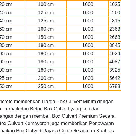
20 cm
100 cm
1000
1025
40 cm
125 cm
1000
1560
40 cm
125 cm
1000
1815
60 cm
160 cm
1000
2363
70 cm
150 cm
1000
2668
80 cm
180 cm
1000
3845
00 cm
180 cm
1000
4024
00 cm
180 cm
1000
4087
00 cm
180 cm
1000
3925
25 cm
200 cm
1000
5642
50 cm
250 cm
1000
6788
ncrete memberikan Harga Box Culvert Minim dengan
Terbaik dari Beton Box Culvert yang lain dan
angan dengan membeli Box Culvert Premium Secara
Box Culvert Kemayoran juga memberikan Penawaran
baikan Box Culvert Rajasa Concrete adalah Kualitas