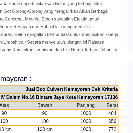
rta Pusat seperti pelapisan Beton yang terbaik untuk
n Got Gorong-Gorong yang mengalirkan Aliran Berbagai
sa Concrete, Material Beton sangatlah Efektid untuk
Sumur Resapan dan Hal-hal lain yang memiliki
uran, Beton sangatlah bermanfaat untuk menjadikan kinerja
-Limbah cair Secara menyeluruh, dengan ini Rajaasa
yang Kami akan lampirkan dan List Harga Terbaru Tahun ini
Kemayoran :
Jual Box Culvert Kemayoran Cek Kriteria
ya IV Dalam No.16 Bintara Jaya Kota Kemayoran 17136
Atas
Bawah
Panjang
Berat
90
90
1000
484
100
100
1000
656
10 cm
100 cm
1000
772