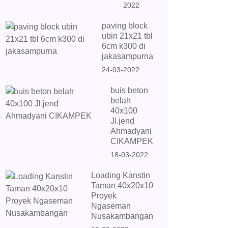
2022
paving block
ubin 21x21 tbl
6cm k300 di
jakasampurna
24-03-2022
buis beton
belah
40x100
Jl.jend
Ahmadyani
CIKAMPEK
18-03-2022
Loading Kanstin
Taman 40x20x10
Proyek
Ngaseman
Nusakambangan