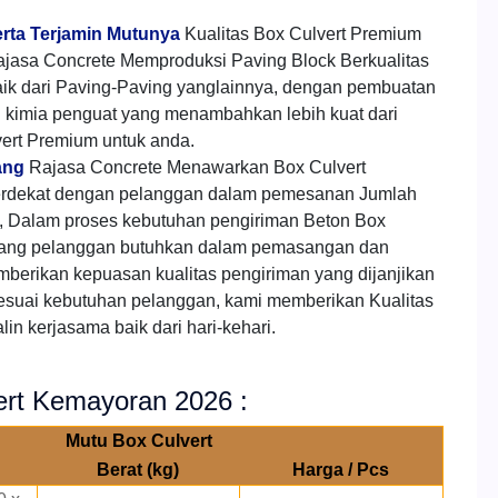
erta Terjamin Mutunya
Kualitas Box Culvert Premium
jasa Concrete Memproduksi Paving Block Berkualitas
aik dari Paving-Paving yanglainnya, dengan pembuatan
h kimia penguat yang menambahkan lebih kuat dari
ert Premium untuk anda.
ang
Rajasa Concrete Menawarkan Box Culvert
erdekat dengan pelanggan dalam pemesanan Jumlah
 Dalam proses kebutuhan pengiriman Beton Box
 yang pelanggan butuhkan dalam pemasangan dan
mberikan kepuasan kualitas pengiriman yang dijanjikan
esuai kebutuhan pelanggan, kami memberikan Kualitas
in kerjasama baik dari hari-kehari.
ert Kemayoran 2026 :
Mutu Box Culvert
Berat (kg)
Harga / Pcs