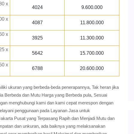
80 x
4024
9.600.000
00 x
4087
11.800.000
60 x
3925
11.300.000
25 x
5642
15.700.000
50 x
6788
20.600.000
ki ukuran yang berbeda-beda penerapannya, Tak heran jika
ria Berbeda dan Mutu Harga yang Berbeda pula, Sesuai
gan menghubungi kami dan kami cepat merespon dengan
elayani penggunaan pada Layanan Jasa untuk
karta Pusat yang Terpasang Rapih dan Menjadi Mutu dan
empatan dan unkuran, ada baiknya yang melaksanakan
sional agar memberikan hasil Maksimal dan memberikan