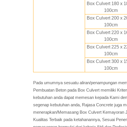
Box Culvert 180 x 1
100cm
Box Culvert 200 x 2
100cm
Box Culvert 220 x 1
100cm
Box Culvert 225 x 2
100cm
Box Culvert 300 x 1
100cm
Pada umumnya sesuatu aliran/penampungan memili
Pembuatan Beton pada Box Culvert memiliki Krite
kebutuhan anda dapat memesan kepada Kami den
segenap kebutuhan anda, Rajasa Concrete juga m
menerapkan/Memasang Box Culvert Kemayoran Ja
Kualitas Terbaik pada ketahanannya, Sesuai Pen
pemasangan bermulai dari kriteria Ahli dan Profe