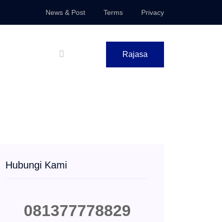
News & Post
Terms
Privacy
Rajasa
Hubungi Kami
081377778829