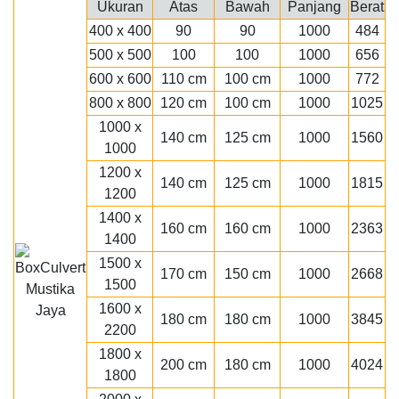
Ukuran
Atas
Bawah
Panjang
Berat
400 x 400
90
90
1000
484
500 x 500
100
100
1000
656
600 x 600
110 cm
100 cm
1000
772
800 x 800
120 cm
100 cm
1000
1025
1000 x
140 cm
125 cm
1000
1560
1000
1200 x
140 cm
125 cm
1000
1815
1200
1400 x
160 cm
160 cm
1000
2363
1400
1500 x
170 cm
150 cm
1000
2668
1500
1600 x
180 cm
180 cm
1000
3845
2200
1800 x
200 cm
180 cm
1000
4024
1800