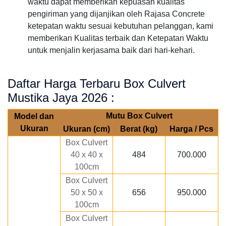
waktu dapat memberikan kepuasan kualitas
pengiriman yang dijanjikan oleh Rajasa Concrete
ketepatan waktu sesuai kebutuhan pelanggan, kami
memberikan Kualitas terbaik dan Ketepatan Waktu
untuk menjalin kerjasama baik dari hari-kehari.
Daftar Harga Terbaru Box Culvert
Mustika Jaya 2026 :
Mutu Box Culvert
Model dan
Ukuran
Ukuran (cm)
Berat (kg)
Harga / Pcs
Box Culvert
40 x 40 x
484
700.000
100cm
Box Culvert
50 x 50 x
656
950.000
100cm
Box Culvert