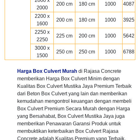
2000 x
200 cm
180 cm
1000
4087
2000
2200 x
200 cm
180 cm
1000
3925
1600
2250 x
225 cm
200 cm
1000
5642
2250
3000 x
250 cm
250 cm
1000
6788
1500
Harga Box Culvert Murah
di Rajasa Concrete
memberikan Harga Box Culvert Minim dengan
Kualitas Box Culvert Mustika Jaya Premium Terbaik
dari Beton Box Culvert yang lain dan memberikan
kemudahan mengontrol keuangan dengan membeli
Box Culvert Premium Secara Murah dengan Harga
yang Bersahabat, Box Culvert Mustika Jaya juga
memberikan Penawaran Garansi Produk untuk
membuktikan keterbaikan Box Culvert Rajasa
Concrete adalah Kualitas Premium yang Terbaik.