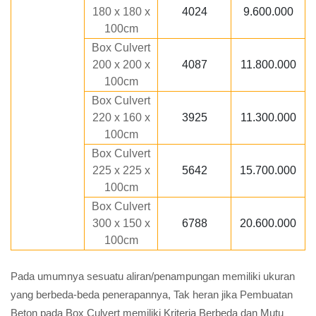
180 x 180 x
4024
9.600.000
100cm
Box Culvert
200 x 200 x
4087
11.800.000
100cm
Box Culvert
220 x 160 x
3925
11.300.000
100cm
Box Culvert
225 x 225 x
5642
15.700.000
100cm
Box Culvert
300 x 150 x
6788
20.600.000
100cm
Pada umumnya sesuatu aliran/penampungan memiliki ukuran
yang berbeda-beda penerapannya, Tak heran jika Pembuatan
Beton pada Box Culvert memiliki Kriteria Berbeda dan Mutu