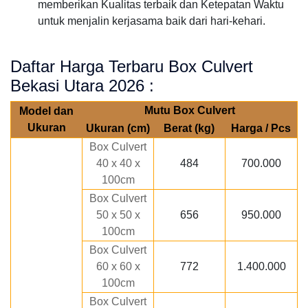
memberikan Kualitas terbaik dan Ketepatan Waktu
untuk menjalin kerjasama baik dari hari-kehari.
Daftar Harga Terbaru Box Culvert
Bekasi Utara 2026 :
Mutu Box Culvert
Model dan
Ukuran
Ukuran (cm)
Berat (kg)
Harga / Pcs
Box Culvert
40 x 40 x
484
700.000
100cm
Box Culvert
50 x 50 x
656
950.000
100cm
Box Culvert
60 x 60 x
772
1.400.000
100cm
Box Culvert